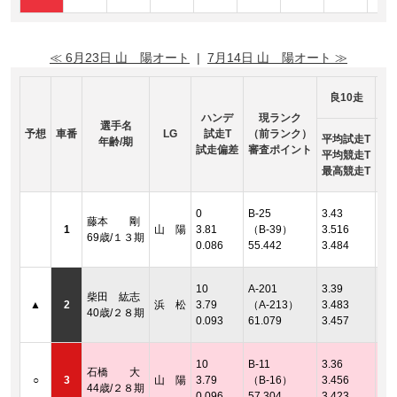
≪ 6月23日 山 陽オート
|
7月14日 山 陽オート ≫
良10走
ハンデ
現ランク
選手名
予想
車番
LG
試走T
（前ランク）
平均試走T
年齢/期
試走偏差
審査ポイント
平均競走T
最高競走T
着順
0
B-25
3.43
藤本 剛
2連
1
山 陽
3.81
（B-39）
3.516
69歳/１３期
着順
0.086
55.442
3.484
2連
着順
10
A-201
3.39
柴田 紘志
2連
▲
2
浜 松
3.79
（A-213）
3.483
40歳/２８期
着順
0.093
61.079
3.457
2連
着順
10
B-11
3.36
石橋 大
2連
○
3
山 陽
3.79
（B-16）
3.456
44歳/２８期
着順
0.096
57.304
3.423