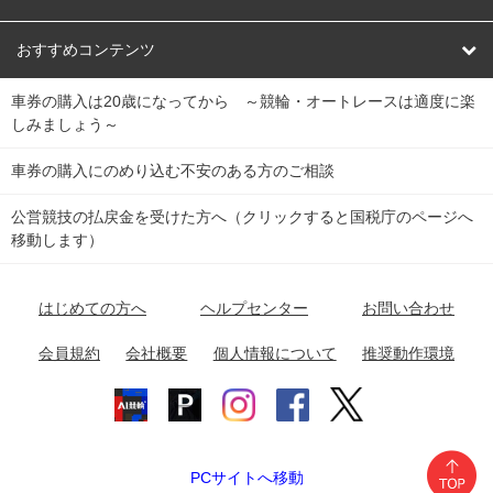
競輪くじ
レース結果
北日本
函館競輪場
青森競輪場
いわき平競輪場
おすすめコンテンツ
車券の購入は20歳になってから ～競輪・オートレースは適度に楽
Dokanto!
キャリーオーバー一覧
関
競輪選手情報
弥彦競輪場
前橋競輪場
取手競輪場
宇都宮競輪場
しみましょう～
東
大宮競輪場
西武園競輪場
京王閣競輪場
立川競輪場
チャリロトプラザ
Perfecta Navi
車券の購入にのめり込む不安のある方のご相談
南
松戸競輪場
千葉競輪場
川崎競輪場
平塚競輪場
公営競技の払戻金を受けた方へ（クリックすると国税庁のページへ
netkeirin
関
移動します）
小田原競輪場
伊東競輪場
静岡競輪場
東
ケイリンガル
中
名古屋競輪場
岐阜競輪場
大垣競輪場
豊橋競輪場
はじめての方へ
ヘルプセンター
お問い合わせ
部
チャリレンジャー
富山競輪場
松阪競輪場
四日市競輪場
会員規約
会社概要
個人情報について
推奨動作環境
競輪場情報
近
福井競輪場
奈良競輪場
向日町競輪場
和歌山競輪場
畿
岸和田競輪場
オートレース場情報
PCサイトへ移動