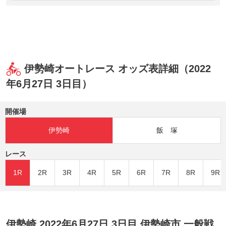
伊勢崎オートレース オッズ表詳細（2022
年6月27日 3日目）
開催場
伊勢崎
飯 塚
レース
1R
2R
3R
4R
5R
6R
7R
8R
9R
伊勢崎 2022年6月27日 3日目 伊勢崎市 一般戦