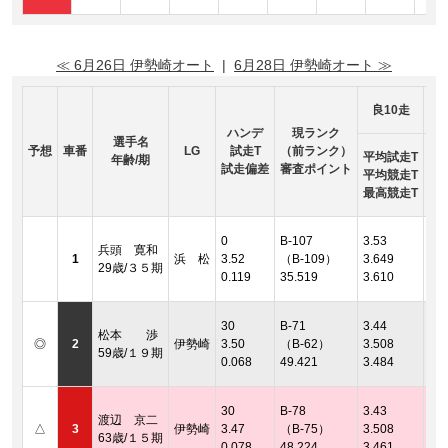
≪ 6月26日 伊勢崎オート
|
6月28日 伊勢崎オート ≫
良10走
ハンデ
現ランク
選手名
予想
車番
LG
試走T
（前ランク）
平均試走T
年齢/期
試走偏差
審査ポイント
平均競走T
最高競走T
着順
0
B-107
3.53
兵頭 寛和
2連
1
浜 松
3.52
（B-109）
3.649
29歳/３５期
着順
0.119
35.519
3.610
2連
着順
30
B-71
3.44
松本 渉
2連
◎
2
伊勢崎
3.50
（B-62）
3.508
59歳/１９期
着順
0.068
49.421
3.484
2連
着順
30
B-78
3.43
渡辺 京二
2連
△
3
伊勢崎
3.47
（B-75）
3.508
63歳/１５期
着順
0.078
48.224
3.461