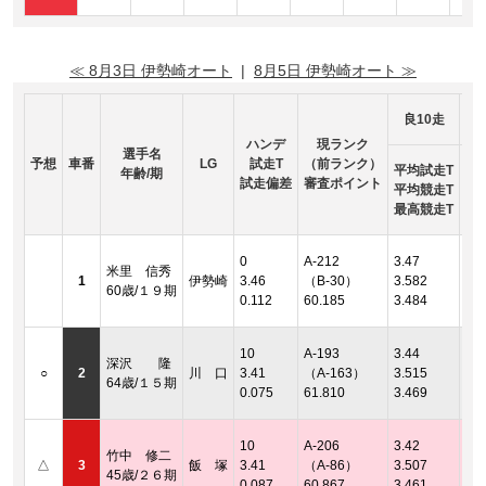
≪ 8月3日 伊勢崎オート
|
8月5日 伊勢崎オート ≫
良10走
ハンデ
現ランク
選手名
予想
車番
LG
試走T
（前ランク）
平均試走T
年齢/期
試走偏差
審査ポイント
平均競走T
最高競走T
着順
0
A-212
3.47
米里 信秀
2連
1
伊勢崎
3.46
（B-30）
3.582
60歳/１９期
着順
0.112
60.185
3.484
2連
着順
10
A-193
3.44
深沢 隆
2連
○
2
川 口
3.41
（A-163）
3.515
64歳/１５期
着順
0.075
61.810
3.469
2連
着順
10
A-206
3.42
竹中 修二
2連
△
3
飯 塚
3.41
（A-86）
3.507
45歳/２６期
着順
0.087
60.867
3.461