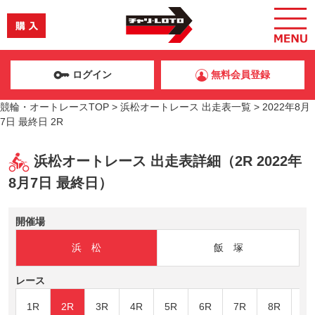
ログイン
無料会員登録
競輪・オートレースTOP
>
浜松オートレース 出走表一覧
>
2022年8月
7日 最終日 2R
浜松オートレース 出走表詳細（2R 2022年
8月7日 最終日）
開催場
浜 松
飯 塚
レース
1R
2R
3R
4R
5R
6R
7R
8R
9R