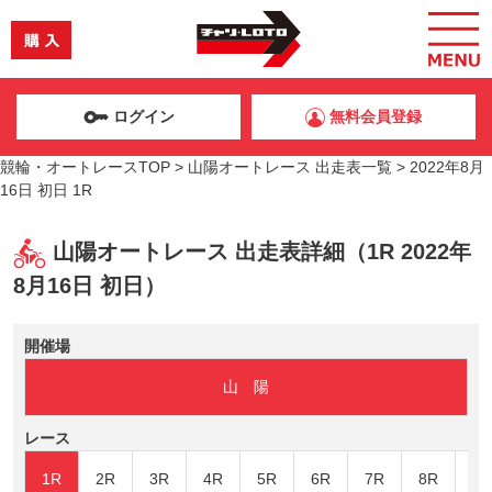
ログイン
無料会員登録
競輪・オートレースTOP
>
山陽オートレース 出走表一覧
>
2022年8月
16日 初日 1R
山陽オートレース 出走表詳細（1R 2022年
8月16日 初日）
開催場
山 陽
レース
1R
2R
3R
4R
5R
6R
7R
8R
9R