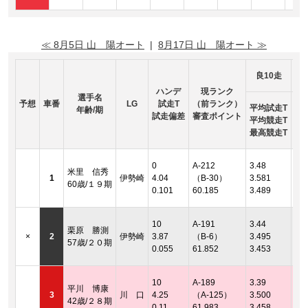
≪ 8月5日 山 陽オート
|
8月17日 山 陽オート ≫
良10走
ハンデ
現ランク
選手名
予想
車番
LG
試走T
（前ランク）
平均試走T
年齢/期
試走偏差
審査ポイント
平均競走T
最高競走T
着順
0
A-212
3.48
米里 信秀
2連
1
伊勢崎
4.04
（B-30）
3.581
60歳/１９期
着順
0.101
60.185
3.489
2連
着順
10
A-191
3.44
栗原 勝測
2連
×
2
伊勢崎
3.87
（B-6）
3.495
57歳/２０期
着順
0.055
61.852
3.453
2連
着順
10
A-189
3.39
平川 博康
2連
3
川 口
4.25
（A-125）
3.500
42歳/２８期
着順
0.11
61.983
3.458