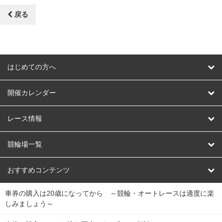
戻る
はじめての方へ
はじめての方へ
開催カレンダー
競輪
レース情報
オートレース
レース予想
競輪場一覧
競輪くじ
レース結果
北日本
函館競輪場
青森競輪場
いわき平競輪場
おすすめコンテンツ
車券の購入は20歳になってから ～競輪・オートレースは適度に楽
Dokanto!
キャリーオーバー一覧
関
競輪選手情報
弥彦競輪場
前橋競輪場
取手競輪場
宇都宮競輪場
しみましょう～
東
大宮競輪場
西武園競輪場
京王閣競輪場
立川競輪場
チャリロトプラザ
Perfecta Navi