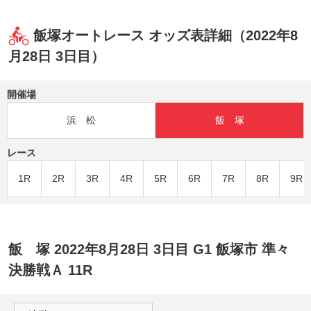
飯塚オートレース オッズ表詳細（2022年8
月28日 3日目）
開催場
浜 松
飯 塚
レース
1R
2R
3R
4R
5R
6R
7R
8R
9R
飯 塚 2022年8月28日 3日目 G1 飯塚市 準々
決勝戦Ａ 11R