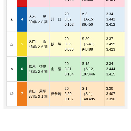
2連
着順
20
A-3
3.34
大木 光
2連
▲
4
川 口
3.32
（A-15）
3.442
39歳/２８期
着順
0.102
86.450
3.412
2連
着順
20
S-30
3.37
久門 徹
2連
△
5
飯 塚
3.36
（S-41）
3.455
46歳/２６期
着順
0.085
94.488
3.423
2連
着順
20
S-15
3.34
松尾 啓史
2連
×
6
山 陽
3.31
（S-12）
3.444
43歳/２６期
着順
0.104
107.446
3.415
2連
着順
20
S-1
3.30
青山 周平
2連
◎
7
伊勢崎
3.30
（S-1）
3.407
37歳/３１期
着順
0.107
148.495
3.390
2連