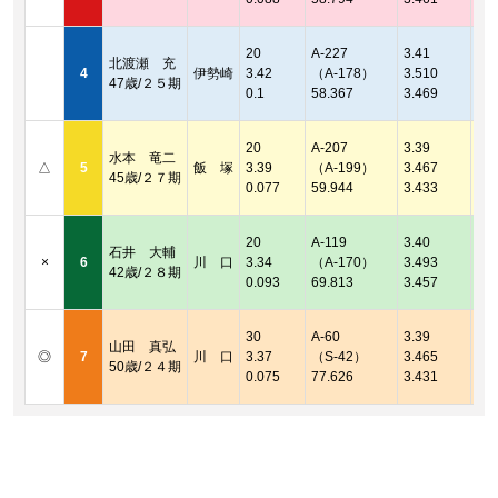
2連
着順
20
A-227
3.41
北渡瀬 充
2連
4
伊勢崎
3.42
（A-178）
3.510
47歳/２５期
着順
0.1
58.367
3.469
2連
着順
20
A-207
3.39
水本 竜二
2連
△
5
飯 塚
3.39
（A-199）
3.467
45歳/２７期
着順
0.077
59.944
3.433
2連
着順
20
A-119
3.40
石井 大輔
2連
×
6
川 口
3.34
（A-170）
3.493
42歳/２８期
着順
0.093
69.813
3.457
2連
着順
30
A-60
3.39
山田 真弘
2連
◎
7
川 口
3.37
（S-42）
3.465
50歳/２４期
着順
0.075
77.626
3.431
2連