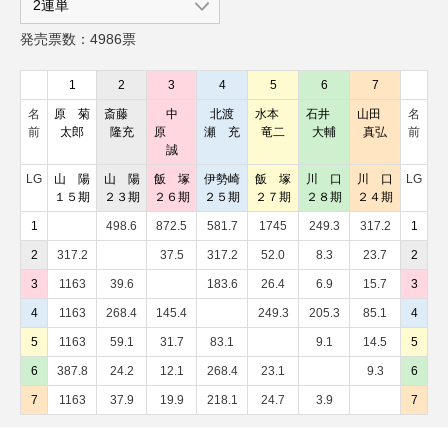
発売票数：4986票
1
2
3
4
5
6
7
名
原 菊
斎藤
中
北渡
水本
石井
山田
名
前
太郎
隆充
原
瀬 充
竜二
大輔
真弘
前
誠
LG
山 陽
山 陽
飯 塚
伊勢崎
飯 塚
川 口
川 口
LG
１５期
２３期
２６期
２５期
２７期
２８期
２４期
1
498.6
872.5
581.7
1745
249.3
317.2
1
2
317.2
37.5
317.2
52.0
8.3
23.7
2
3
1163
39.6
183.6
26.4
6.9
15.7
3
4
1163
268.4
145.4
249.3
205.3
85.1
4
5
1163
59.1
31.7
83.1
9.1
14.5
5
6
387.8
24.2
12.1
268.4
23.1
9.3
6
7
1163
37.9
19.9
218.1
24.7
3.9
7