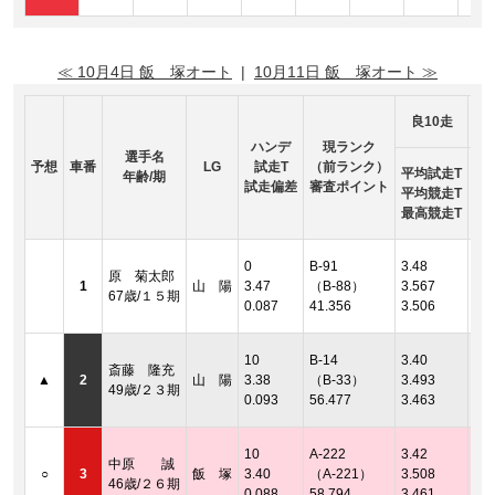
≪ 10月4日 飯 塚オート
|
10月11日 飯 塚オート ≫
良10走
ハンデ
現ランク
選手名
予想
車番
LG
試走T
（前ランク）
平均試走T
年齢/期
試走偏差
審査ポイント
平均競走T
最高競走T
着順
0
B-91
3.48
原 菊太郎
2連
1
山 陽
3.47
（B-88）
3.567
67歳/１５期
着順
0.087
41.356
3.506
2連
着順
10
B-14
3.40
斎藤 隆充
2連
▲
2
山 陽
3.38
（B-33）
3.493
49歳/２３期
着順
0.093
56.477
3.463
2連
着順
10
A-222
3.42
中原 誠
2連
○
3
飯 塚
3.40
（A-221）
3.508
46歳/２６期
着順
0.088
58.794
3.461