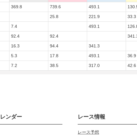
369.8
739.6
493.1
130.
25.8
221.9
33.3
7.4
493.1
126.
92.4
92.4
341.
16.3
94.4
341.3
5.3
17.8
493.1
36.9
7.2
38.5
317.0
42.6
カレンダー
レース情報
レース予想