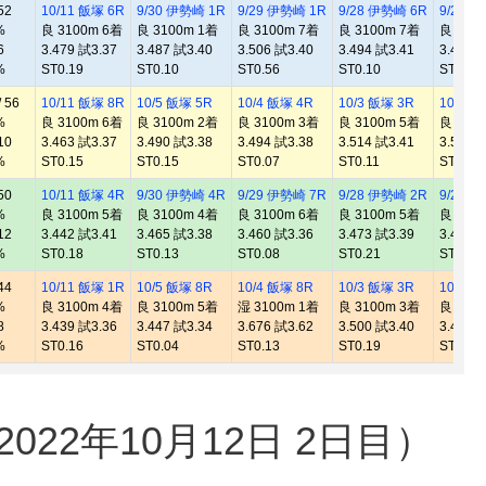
52
10/11 飯塚 6R
9/30 伊勢崎 1R
9/29 伊勢崎 1R
9/28 伊勢崎 6R
9/27 
%
良 3100m 6着
良 3100m 1着
良 3100m 7着
良 3100m 7着
良 310
6
3.479 試3.37
3.487 試3.40
3.506 試3.40
3.494 試3.41
3.490 
%
ST0.19
ST0.10
ST0.56
ST0.10
ST0.17
 56
10/11 飯塚 8R
10/5 飯塚 5R
10/4 飯塚 4R
10/3 飯塚 3R
10/2 飯
%
良 3100m 6着
良 3100m 2着
良 3100m 3着
良 3100m 5着
良 310
10
3.463 試3.37
3.490 試3.38
3.494 試3.38
3.514 試3.41
3.510 
%
ST0.15
ST0.15
ST0.07
ST0.11
ST0.25
50
10/11 飯塚 4R
9/30 伊勢崎 4R
9/29 伊勢崎 7R
9/28 伊勢崎 2R
9/27 
%
良 3100m 5着
良 3100m 4着
良 3100m 6着
良 3100m 5着
良 310
12
3.442 試3.41
3.465 試3.38
3.460 試3.36
3.473 試3.39
3.497 
%
ST0.18
ST0.13
ST0.08
ST0.21
ST0.21
44
10/11 飯塚 1R
10/5 飯塚 8R
10/4 飯塚 8R
10/3 飯塚 3R
10/2 飯
%
良 3100m 4着
良 3100m 5着
湿 3100m 1着
良 3100m 3着
良 310
8
3.439 試3.36
3.447 試3.34
3.676 試3.62
3.500 試3.40
3.474 
%
ST0.16
ST0.04
ST0.13
ST0.19
ST0.15
22年10月12日 2日目）