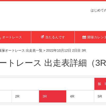
はじめて
オートレース
当たるんです
開催カレン
飯塚オートレース 出走表一覧
>
2022年10月12日 2日目 3R
トレース 出走表詳細（3R 2
飯 
2R
3R
4R
5R