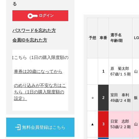
る
ログイン
パスワードを忘れた方
選手名
予想
車番
LG
会員IDを忘れた方
年齢/期
方はこちら（1日の購入限度額の設定）↓
原 菊太郎
車券は20歳になってから
1
山
67歳/１５期
のめり込みが不安な方はこ
ちら
（1日の購入限度額の
室田 泰利
○
2
飯
設定）
49歳/２４期
日室 志郎
▲
3
山
無料会員登録はこちら
53歳/２２期