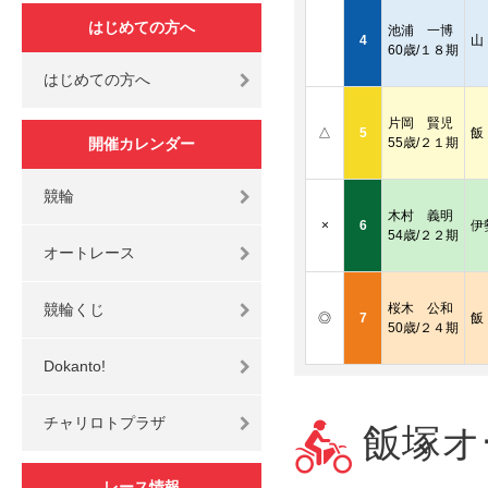
はじめての方へ
池浦 一博
4
山
60歳/１８期
はじめての方へ
片岡 賢児
△
5
飯
開催カレンダー
55歳/２１期
競輪
木村 義明
×
6
伊
54歳/２２期
オートレース
競輪くじ
桜木 公和
◎
7
飯
50歳/２４期
Dokanto!
チャリロトプラザ
飯塚オー
レース情報