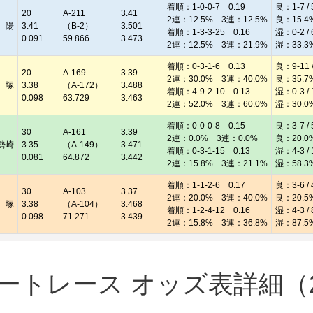
着順：1-0-0-7 0.19
良：1-7 / 
20
A-211
3.41
2連：12.5% 3連：12.5%
良：15.4
 陽
3.41
（B-2）
3.501
着順：1-3-3-25 0.16
湿：0-2 / 
0.091
59.866
3.473
2連：12.5% 3連：21.9%
湿：33.3
着順：0-3-1-6 0.13
良：9-11 /
20
A-169
3.39
2連：30.0% 3連：40.0%
良：35.7
 塚
3.38
（A-172）
3.488
着順：4-9-2-10 0.13
湿：0-3 / 
0.098
63.729
3.463
2連：52.0% 3連：60.0%
湿：30.0
着順：0-0-0-8 0.15
良：3-7 / 
30
A-161
3.39
2連：0.0% 3連：0.0%
良：20.0
勢崎
3.35
（A-149）
3.471
着順：0-3-1-15 0.13
湿：4-3 / 
0.081
64.872
3.442
2連：15.8% 3連：21.1%
湿：58.3
着順：1-1-2-6 0.17
良：3-6 / 
30
A-103
3.37
2連：20.0% 3連：40.0%
良：20.5
 塚
3.38
（A-104）
3.468
着順：1-2-4-12 0.16
湿：4-3 / 
0.098
71.271
3.439
2連：15.8% 3連：36.8%
湿：87.5
トレース オッズ表詳細（20