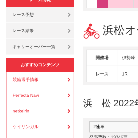
レース予想
浜松オー
レース結果
キャリーオーバー一覧
開催場
伊勢崎
おすすめコンテンツ
レース
1R
競輪選手情報
Perfecta Navi
浜 松 202
netkeirin
ケイリンガル
発売票数：19346票