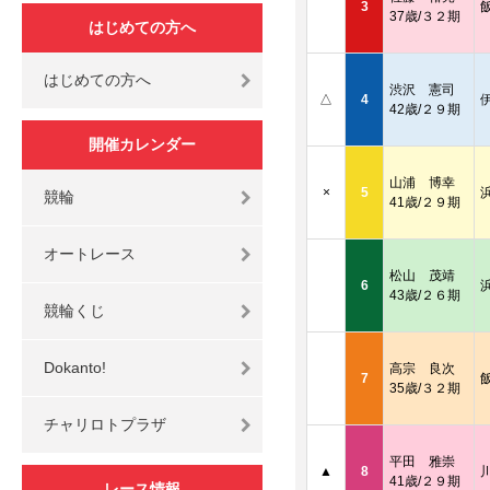
3
37歳/３２期
はじめての方へ
はじめての方へ
渋沢 憲司
△
4
42歳/２９期
開催カレンダー
山浦 博幸
×
5
競輪
41歳/２９期
オートレース
松山 茂靖
6
43歳/２６期
競輪くじ
Dokanto!
高宗 良次
7
35歳/３２期
チャリロトプラザ
平田 雅崇
▲
8
41歳/２９期
レース情報