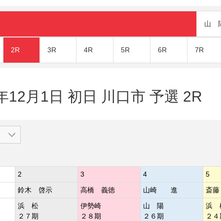
山 
2R
3R
4R
5R
6R
7R
年12月1日 初日 川口市 予選 2R
2
3
4
5
鈴木 啓示
高橋 義徳
山崎 進
斎藤
浜 松
伊勢崎
山 陽
浜 
２７期
２８期
２６期
２４