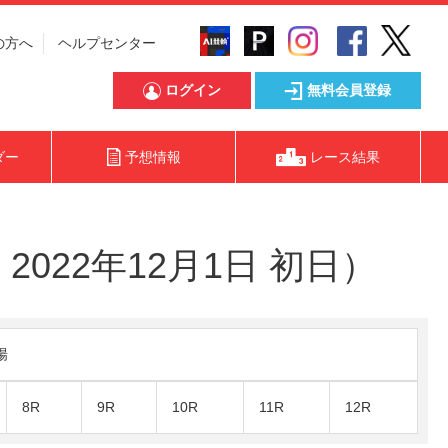
の方へ
ヘルプセンター
ログイン
無料会員登録
ダー
予想情報
レース結果
022年12月1日 初日）
陽
8R
9R
10R
11R
12R