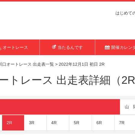
はじめて
オートレース
当たるんです
開催カレン
川口オートレース 出走表一覧
>
2022年12月1日 初日 2R
トレース 出走表詳細（2R 2
山 
2R
3R
4R
5R
6R
7R