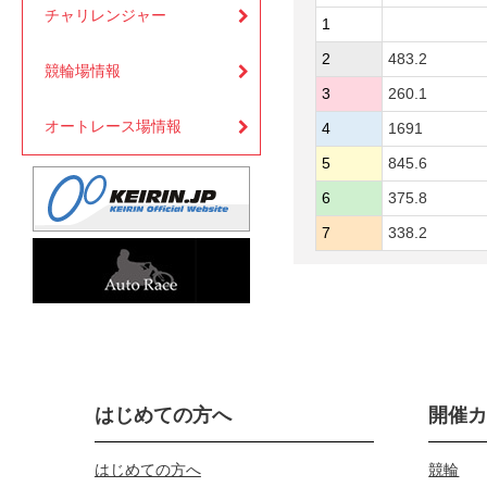
チャリレンジャー
1
2
483.2
競輪場情報
3
260.1
オートレース場情報
4
1691
5
845.6
6
375.8
7
338.2
はじめての方へ
開催
はじめての方へ
競輪