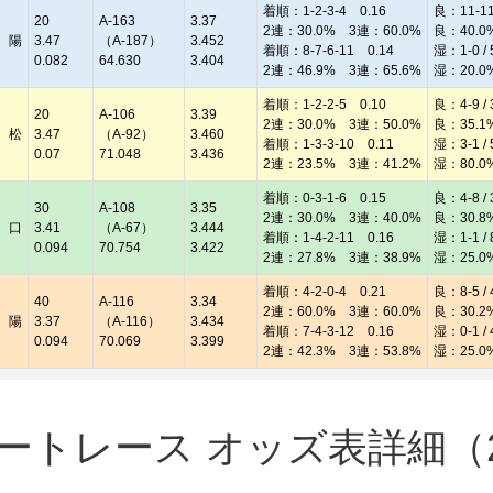
着順：1-2-3-4 0.16
良：11-11 
20
A-163
3.37
2連：30.0% 3連：60.0%
良：40.0
 陽
3.47
（A-187）
3.452
着順：8-7-6-11 0.14
湿：1-0 / 
0.082
64.630
3.404
2連：46.9% 3連：65.6%
湿：20.0
着順：1-2-2-5 0.10
良：4-9 / 
20
A-106
3.39
2連：30.0% 3連：50.0%
良：35.1
 松
3.47
（A-92）
3.460
着順：1-3-3-10 0.11
湿：3-1 / 
0.07
71.048
3.436
2連：23.5% 3連：41.2%
湿：80.0
着順：0-3-1-6 0.15
良：4-8 / 
30
A-108
3.35
2連：30.0% 3連：40.0%
良：30.8
 口
3.41
（A-67）
3.444
着順：1-4-2-11 0.16
湿：1-1 / 
0.094
70.754
3.422
2連：27.8% 3連：38.9%
湿：25.0
着順：4-2-0-4 0.21
良：8-5 / 
40
A-116
3.34
2連：60.0% 3連：60.0%
良：30.2
 陽
3.37
（A-116）
3.434
着順：7-4-3-12 0.16
湿：0-1 / 
0.094
70.069
3.399
2連：42.3% 3連：53.8%
湿：25.0
トレース オッズ表詳細（20