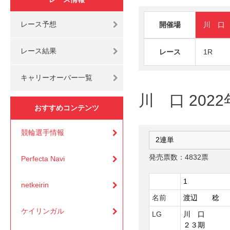
レース予想
開催場
川 口
レース結果
レース
1R
キャリーオーバー一覧
川 口 2022
おすすめコンテンツ
競輪選手情報
発売票数：4832票
Perfecta Navi
1
netkeirin
名前
渡辺 稔
ケイリンガル
LG
川 口
２３期