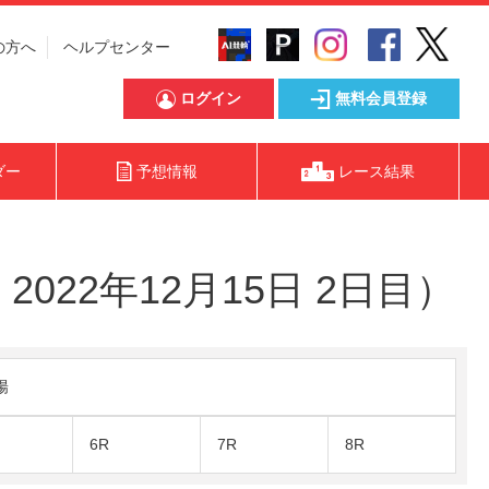
の方へ
ヘルプセンター
ログイン
無料会員登録
ダー
予想情報
レース結果
022年12月15日 2日目）
陽
6R
7R
8R