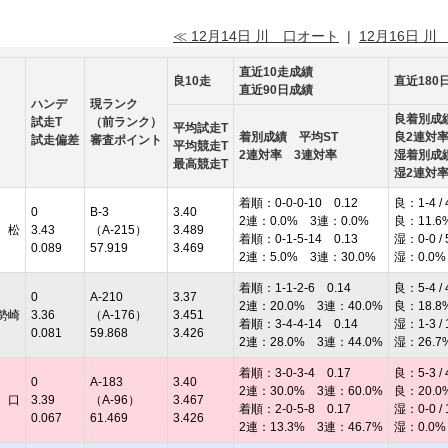
≪ 12月14日 川 口オート
|
12月16日 川
直近10走成績
良10走
直近180
直近90日成績
ハンデ
現ランク
良着別成
試走T
（前ランク）
平均試走T
着別成績 平均ST
良2連対
試走偏差
審査ポイント
平均競走T
2連対率 3連対率
湿着別成
最高競走T
湿2連対
着順：0-0-0-10 0.12
良：1-4 / 
0
B-3
3.40
2連：0.0% 3連：0.0%
良：11.6
 松
3.43
（A-215）
3.489
着順：0-1-5-14 0.13
湿：0-0 / 
0.089
57.919
3.469
2連：5.0% 3連：30.0%
湿：0.0%
着順：1-1-2-6 0.14
良：5-4 / 
0
A-210
3.37
2連：20.0% 3連：40.0%
良：18.8
勢崎
3.36
（A-176）
3.451
着順：3-4-4-14 0.14
湿：1-3 / 
0.081
59.868
3.426
2連：28.0% 3連：44.0%
湿：26.7
着順：3-0-3-4 0.17
良：5-3 / 
0
A-183
3.40
2連：30.0% 3連：60.0%
良：20.0
 口
3.39
（A-96）
3.467
着順：2-0-5-8 0.17
湿：0-0 / 
0.067
61.469
3.426
2連：13.3% 3連：46.7%
湿：0.0%