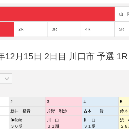
山 
2R
3R
4R
5R
年12月15日 2日目 川口市 予選 1R
2
3
4
5
新井 裕貴
片野 利沙
古木 賢
鈴木
伊勢崎
川 口
川 口
浜 
３０期
３２期
３１期
２８