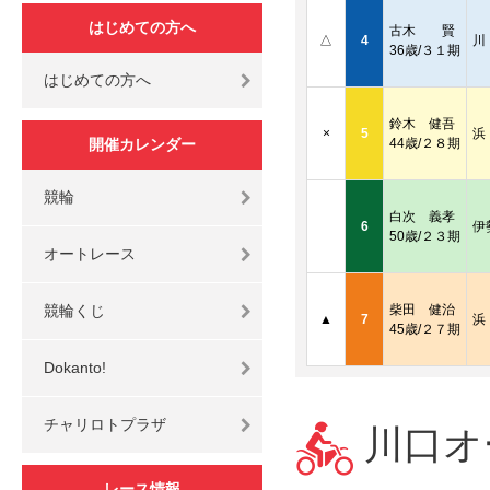
はじめての方へ
古木 賢
△
4
川
36歳/３１期
はじめての方へ
鈴木 健吾
×
5
浜
開催カレンダー
44歳/２８期
競輪
白次 義孝
6
伊
50歳/２３期
オートレース
競輪くじ
柴田 健治
▲
7
浜
45歳/２７期
Dokanto!
チャリロトプラザ
川口オー
レース情報