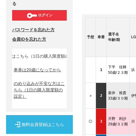
る
ログイン
パスワードを忘れた方
選手名
予想
車番
LG
会員IDを忘れた方
年齢/期
方はこちら（1日の購入限度額の設定）↓
下平 佳輝
車券は20歳になってから
1
浜
50歳/２３期
のめり込みが不安な方はこ
ちら
（1日の購入限度額の
新井 裕貴
○
2
伊
設定）
33歳/３０期
片野 利沙
◎
3
川
無料会員登録はこちら
29歳/３２期