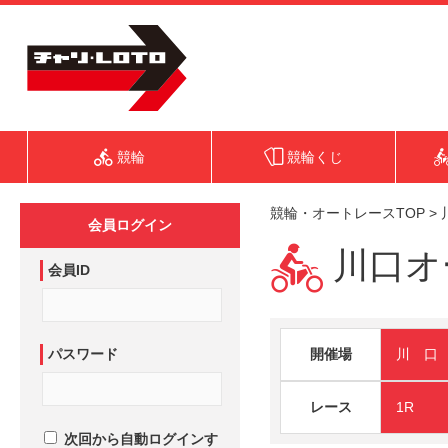
競輪
競輪くじ
競輪・オートレースTOP
>
会員ログイン
川口オー
会員ID
パスワード
開催場
川 口
レース
1R
次回から自動ログインす