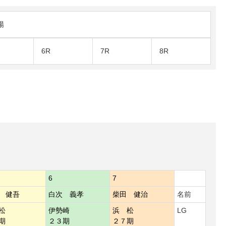
陽
6R
7R
8R
6
7
 健吾
白次 義孝
柴田 健治
名前
松
伊勢崎
浜 松
LG
期
２３期
２７期