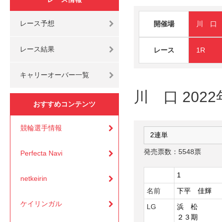
レース予想
開催場
川 口
レース結果
レース
1R
キャリーオーバー一覧
川 口 2022
おすすめコンテンツ
競輪選手情報
発売票数：5548票
Perfecta Navi
1
netkeirin
名前
下平 佳輝
ケイリンガル
LG
浜 松
２３期