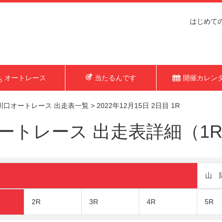
はじめて
オートレース
当たるんです
開催カレン
川口オートレース 出走表一覧
>
2022年12月15日 2日目 1R
トレース 出走表詳細（1R 2
山 
2R
3R
4R
5R