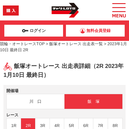
ログイン
無料会員登録
競輪・オートレースTOP
>
飯塚オートレース 出走表一覧
>
2023年1月
10日 最終日 2R
飯塚オートレース 出走表詳細（2R 2023年
1月10日 最終日）
開催場
川 口
飯 塚
レース
1R
2R
3R
4R
5R
6R
7R
8R