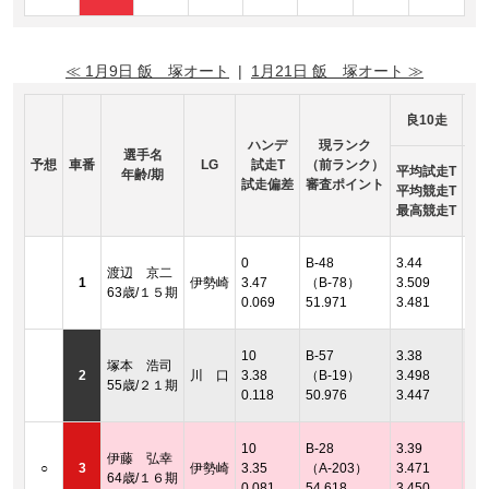
≪ 1月9日 飯 塚オート
|
1月21日 飯 塚オート ≫
良10走
ハンデ
現ランク
選手名
予想
車番
LG
試走T
（前ランク）
平均試走T
年齢/期
試走偏差
審査ポイント
平均競走T
最高競走T
着順
0
B-48
3.44
渡辺 京二
2連
1
伊勢崎
3.47
（B-78）
3.509
63歳/１５期
着順
0.069
51.971
3.481
2連
着順
10
B-57
3.38
塚本 浩司
2連
2
川 口
3.38
（B-19）
3.498
55歳/２１期
着順
0.118
50.976
3.447
2連
着順
10
B-28
3.39
伊藤 弘幸
2連
○
3
伊勢崎
3.35
（A-203）
3.471
64歳/１６期
着順
0.081
54.618
3.450