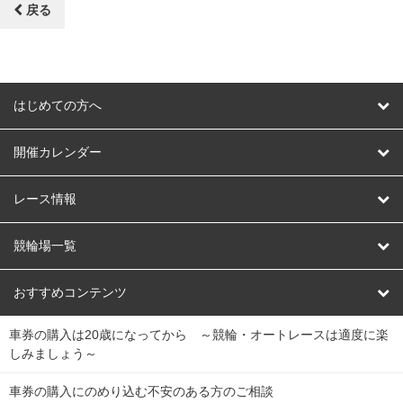
戻る
はじめての方へ
はじめての方へ
開催カレンダー
競輪
レース情報
オートレース
レース予想
競輪場一覧
競輪くじ
レース結果
北日本
函館競輪場
青森競輪場
いわき平競輪場
おすすめコンテンツ
車券の購入は20歳になってから ～競輪・オートレースは適度に楽
Dokanto!
キャリーオーバー一覧
関
競輪選手情報
弥彦競輪場
前橋競輪場
取手競輪場
宇都宮競輪場
しみましょう～
東
大宮競輪場
西武園競輪場
京王閣競輪場
立川競輪場
チャリロトプラザ
Perfecta Navi
車券の購入にのめり込む不安のある方のご相談