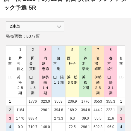
ック予選 5R
発売票数：5077票
1
2
3
4
5
6
7
8
名
片
田
内
藤
西
鈴
岩
春
名
前
岡
斎
越
本
翔子
木
沼
本
前
信之
英世
忠徳
剛
章夫
靖郎
綾斗
LG
浜
山
伊勢
山 陽
浜 松
浜
伊勢
山
LG
松
陽
崎
１３期
３５期
松
崎
陽
２５
１３
１４
２期
２５
３１
期
期
期
期
期
1
1776
323.0
3553
236.9
1776
3553
355.3
1
2
1184
296.1
394.8
169.2
394.8
444.2
222.1
2
3
1776
888.4
273.3
6.3
39.0
55.5
11.6
3
4
0.0
710.7
148.0
72.5
296.1
592.3
96.0
4