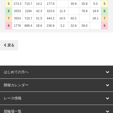
5
273.3
710.7
14.2
177.6
30.9
35.8
5.0
5
6
3553
1184
42.3
323.0
11.3
78.9
18.0
6
7
3553
710.7
51.5
444.2
16.5
60.2
26.1
7
8
1776
888.4
28.6
236.9
3.2
32.6
39.0
8
戻る
はじめての方へ
はじめての方へ
開催カレンダー
競輪
レース情報
オートレース
レース予想
競輪場一覧