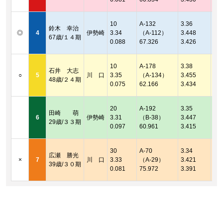
2連
着順
10
A-132
3.36
鈴木 幸治
2連
◎
4
伊勢崎
3.34
（A-112）
3.448
67歳/１４期
着順
0.088
67.326
3.426
2連
着順
10
A-178
3.38
石井 大志
2連
○
5
川 口
3.35
（A-134）
3.455
48歳/２４期
着順
0.075
62.166
3.434
2連
着順
20
A-192
3.35
田崎 萌
2連
6
伊勢崎
3.31
（B-38）
3.447
29歳/３３期
着順
0.097
60.961
3.415
2連
着順
30
A-70
3.34
広瀬 勝光
2連
×
7
川 口
3.33
（A-29）
3.421
39歳/３０期
着順
0.081
75.972
3.391
2連