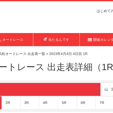
はじめて
オートレース
当たるんです
開催カレン
浜松オートレース 出走表一覧
>
2023年4月4日 4日目 1R
トレース 出走表詳細（1R 2
山 
2R
3R
4R
5R
6R
7R