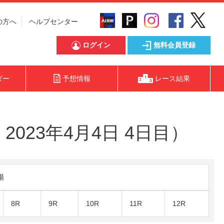
の方へ
ヘルプセンター
ログイン
無料会員登録
ダー
予想情報
レース結果
023年4月4日 4日目）
陽
8R
9R
10R
11R
12R