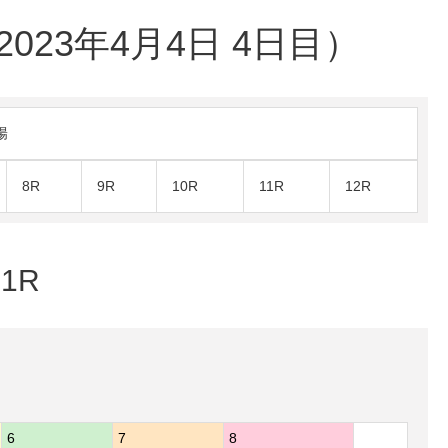
23年4月4日 4日目）
陽
8R
9R
10R
11R
12R
1R
6
7
8