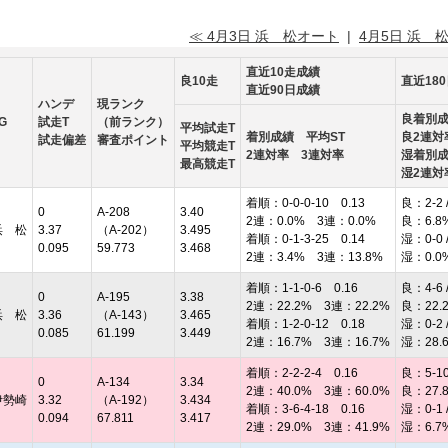
≪ 4月3日 浜 松オート
|
4月5日 浜 
直近10走成績
良10走
直近18
直近90日成績
ハンデ
現ランク
良着別
G
試走T
（前ランク）
平均試走T
着別成績 平均ST
良2連対
試走偏差
審査ポイント
平均競走T
2連対率 3連対率
湿着別
最高競走T
湿2連対
着順：0-0-0-10 0.13
良：2-2 /
0
A-208
3.40
2連：0.0% 3連：0.0%
良：6.8
浜 松
3.37
（A-202）
3.495
着順：0-1-3-25 0.14
湿：0-0 /
0.095
59.773
3.468
2連：3.4% 3連：13.8%
湿：0.0
着順：1-1-0-6 0.16
良：4-6 /
0
A-195
3.38
2連：22.2% 3連：22.2%
良：22.
浜 松
3.36
（A-143）
3.465
着順：1-2-0-12 0.18
湿：0-2 /
0.085
61.199
3.449
2連：16.7% 3連：16.7%
湿：28.
着順：2-2-2-4 0.16
良：5-10 
0
A-134
3.34
2連：40.0% 3連：60.0%
良：27.
伊勢崎
3.32
（A-192）
3.434
着順：3-6-4-18 0.16
湿：0-1 /
0.094
67.811
3.417
2連：29.0% 3連：41.9%
湿：6.7