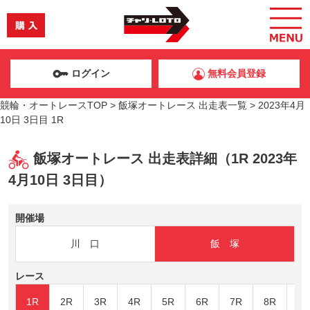
ログイン
無料会員登録
競輪・オートレースTOP
>
飯塚オートレース 出走表一覧
>
2023年4月
10日 3日目 1R
飯塚オートレース 出走表詳細（1R 2023年
4月10日 3日目）
開催場
川 口
飯 塚
レース
1R
2R
3R
4R
5R
6R
7R
8R
9R