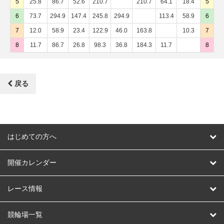
5
25.8
86.7
52.6
210.7
210.7
64.1
18.4
5
6
73.7
294.9
147.4
245.8
294.9
113.4
58.9
6
7
12.0
58.9
23.4
122.9
46.0
163.8
10.3
7
8
11.7
86.7
26.8
98.3
36.8
184.3
11.7
8
戻る
はじめての方へ
はじめての方へ
開催カレンダー
競輪
レース情報
オートレース
レース予想
競輪場一覧