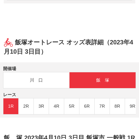
飯塚オートレース オッズ表詳細（2023年4
月10日 3日目）
開催場
川 口
飯 塚
レース
1R
2R
3R
4R
5R
6R
7R
8R
9R
飯 塚 2023年4月10日 3日目 飯塚市 一般戦 1R