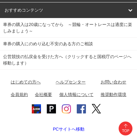
競輪くじ
レース結果
北日本
函館競輪場
青森競輪場
いわき平競輪場
おすすめコンテンツ
車券の購入は20歳になってから ～競輪・オートレースは適度に楽
Dokanto!
キャリーオーバー一覧
関
競輪選手情報
弥彦競輪場
前橋競輪場
取手競輪場
宇都宮競輪場
しみましょう～
東
大宮競輪場
西武園競輪場
京王閣競輪場
立川競輪場
チャリロトプラザ
Perfecta Navi
車券の購入にのめり込む不安のある方のご相談
南
松戸競輪場
千葉競輪場
川崎競輪場
平塚競輪場
公営競技の払戻金を受けた方へ（クリックすると国税庁のページへ
netkeirin
関
移動します）
小田原競輪場
伊東競輪場
静岡競輪場
東
ケイリンガル
中
名古屋競輪場
岐阜競輪場
大垣競輪場
豊橋競輪場
はじめての方へ
ヘルプセンター
お問い合わせ
部
チャリレンジャー
富山競輪場
松阪競輪場
四日市競輪場
会員規約
会社概要
個人情報について
推奨動作環境
競輪場情報
近
福井競輪場
奈良競輪場
向日町競輪場
和歌山競輪場
畿
岸和田競輪場
オートレース場情報
PCサイトへ移動
中国
玉野競輪場
広島競輪場
防府競輪場