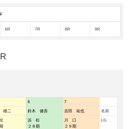
塚
6R
7R
8R
9R
R
6
7
 雄二
鈴木 健吾
吉田 祐也
名前
松
浜 松
川 口
LG
期
２８期
２９期