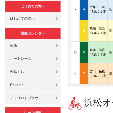
はじめての方へ
戸塚 茂
×
4
浜
47歳/２５期
はじめての方へ
馬場 雄二
5
浜
開催カレンダー
54歳/２１期
競輪
鈴木 健吾
◎
6
浜
44歳/２８期
オートレース
競輪くじ
吉田 祐也
△
7
川
38歳/２９期
Dokanto!
チャリロトプラザ
浜松オ
レース情報