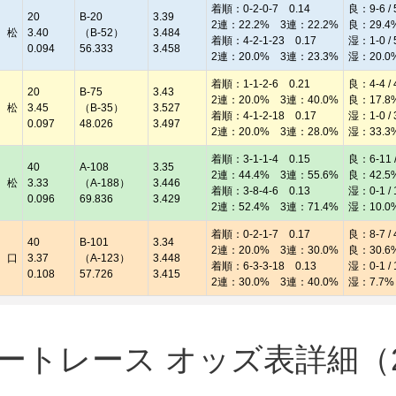
着順：0-2-0-7 0.14
良：9-6 / 
20
B-20
3.39
2連：22.2% 3連：22.2%
良：29.4
 松
3.40
（B-52）
3.484
着順：4-2-1-23 0.17
湿：1-0 / 
0.094
56.333
3.458
2連：20.0% 3連：23.3%
湿：20.0
着順：1-1-2-6 0.21
良：4-4 / 
20
B-75
3.43
2連：20.0% 3連：40.0%
良：17.8
 松
3.45
（B-35）
3.527
着順：4-1-2-18 0.17
湿：1-0 / 
0.097
48.026
3.497
2連：20.0% 3連：28.0%
湿：33.3
着順：3-1-1-4 0.15
良：6-11 /
40
A-108
3.35
2連：44.4% 3連：55.6%
良：42.5
 松
3.33
（A-188）
3.446
着順：3-8-4-6 0.13
湿：0-1 / 
0.096
69.836
3.429
2連：52.4% 3連：71.4%
湿：10.0
着順：0-2-1-7 0.17
良：8-7 / 
40
B-101
3.34
2連：20.0% 3連：30.0%
良：30.6
 口
3.37
（A-123）
3.448
着順：6-3-3-18 0.13
湿：0-1 / 
0.108
57.726
3.415
2連：30.0% 3連：40.0%
湿：7.7%
ートレース オッズ表詳細（20