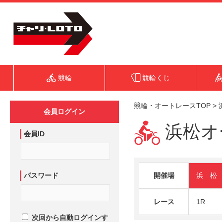
競輪
競輪くじ
競輪・オートレースTOP
>
会員ログイン
浜松オー
会員ID
パスワード
開催場
浜 松
レース
1R
次回から自動ログインす