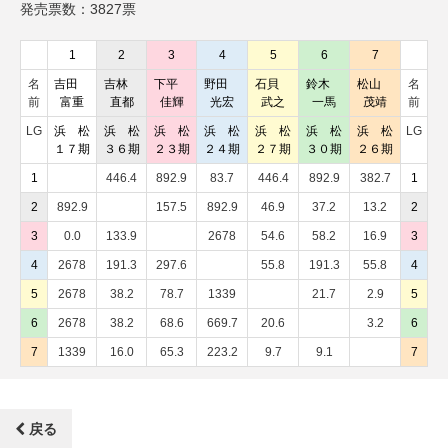
発売票数：3827票
1
2
3
4
5
6
7
名
吉田
吉林
下平
野田
石貝
鈴木
松山
名
前
富重
直都
佳輝
光宏
武之
一馬
茂靖
前
LG
浜 松
浜 松
浜 松
浜 松
浜 松
浜 松
浜 松
LG
１７期
３６期
２３期
２４期
２７期
３０期
２６期
1
446.4
892.9
83.7
446.4
892.9
382.7
1
2
892.9
157.5
892.9
46.9
37.2
13.2
2
3
0.0
133.9
2678
54.6
58.2
16.9
3
4
2678
191.3
297.6
55.8
191.3
55.8
4
5
2678
38.2
78.7
1339
21.7
2.9
5
6
2678
38.2
68.6
669.7
20.6
3.2
6
7
1339
16.0
65.3
223.2
9.7
9.1
7
戻る