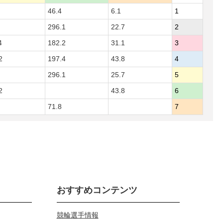
46.4
6.1
1
296.1
22.7
2
4
182.2
31.1
3
2
197.4
43.8
4
296.1
25.7
5
2
43.8
6
71.8
7
おすすめコンテンツ
競輪選手情報