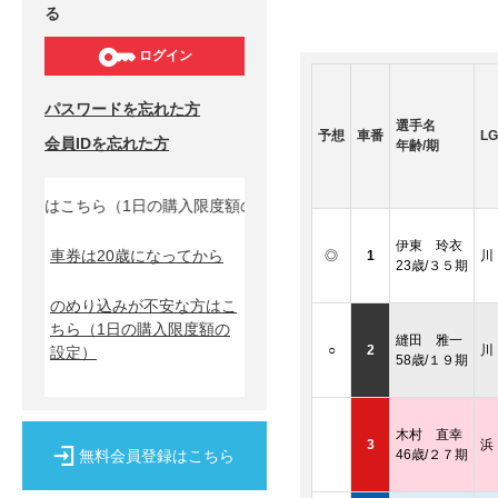
る
ログイン
パスワードを忘れた方
選手名
予想
車番
LG
会員IDを忘れた方
年齢/期
な方はこちら（1日の購入限度額の設定）↓
伊東 玲衣
車券は20歳になってから
◎
1
川
23歳/３５期
のめり込みが不安な方はこ
ちら
（1日の購入限度額の
縫田 雅一
○
2
川
設定）
58歳/１９期
木村 直幸
3
浜
無料会員登録はこちら
46歳/２７期