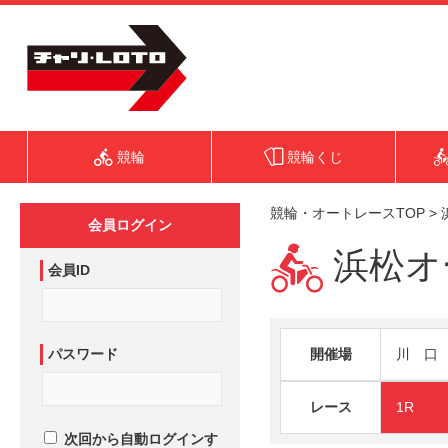
競輪
競輪くじ
競輪・オートレースTOP
>
会員ログイン
浜松オー
会員ID
パスワード
開催場
川 口
レース
1R
次回から自動ログインす