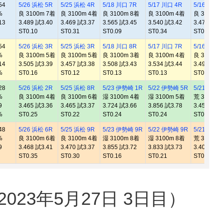
54
5/26 浜松 5R
5/25 浜松 4R
5/18 川口 7R
5/17 川口 4R
5/16 川口
%
良 3100m 7着
良 3100m 4着
良 3100m 8着
良 3100m 4着
良 3100
13
3.489 試3.40
3.469 試3.37
3.565 試3.45
3.540 試3.42
3.471 試3
ST0.10
ST0.31
ST0.09
ST0.34
ST0.07
54
5/26 浜松 3R
5/25 浜松 3R
5/18 川口 8R
5/17 川口 7R
5/16 川口
%
良 3100m 5着
良 3100m 5着
良 3100m 3着
良 3100m 4着
良 3100
14
3.505 試3.39
3.457 試3.38
3.508 試3.43
3.534 試3.44
3.495 試3
%
ST0.16
ST0.12
ST0.13
ST0.13
ST0.17
28
5/26 浜松 2R
5/25 浜松 8R
5/23 伊勢崎 1R
5/22 伊勢崎 5R
5/21 伊
%
良 3100m 4着
良 3100m 6着
湿 3100m 4着
湿 3100m 5着
荒 3100
9
3.465 試3.36
3.465 試3.37
3.724 試3.66
3.856 試3.78
3.458 試3
%
ST0.25
ST0.22
ST0.24
ST0.24
ST0.22
48
5/26 浜松 6R
5/25 浜松 9R
5/23 伊勢崎 9R
5/22 伊勢崎 9R
5/21 伊勢
%
良 3100m 6着
良 3100m 4着
湿 3100m 8着
湿 3100m 8着
荒 3100
9
3.468 試3.41
3.470 試3.37
3.855 試3.72
3.833 試3.73
3.408 試3
ST0.35
ST0.30
ST0.16
ST0.21
ST0.19
23年5月27日 3日目）