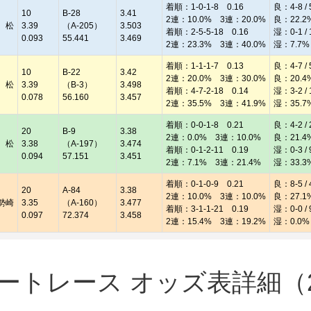
着順：1-0-1-8 0.16
良：4-8 / 
10
B-28
3.41
2連：10.0% 3連：20.0%
良：22.2
 松
3.39
（A-205）
3.503
着順：2-5-5-18 0.16
湿：0-1 / 
0.093
55.441
3.469
2連：23.3% 3連：40.0%
湿：7.7%
着順：1-1-1-7 0.13
良：4-7 / 
10
B-22
3.42
2連：20.0% 3連：30.0%
良：20.4
 松
3.39
（B-3）
3.498
着順：4-7-2-18 0.14
湿：3-2 / 
0.078
56.160
3.457
2連：35.5% 3連：41.9%
湿：35.7
着順：0-0-1-8 0.21
良：4-2 / 
20
B-9
3.38
2連：0.0% 3連：10.0%
良：21.4
 松
3.38
（A-197）
3.474
着順：0-1-2-11 0.19
湿：0-3 / 
0.094
57.151
3.451
2連：7.1% 3連：21.4%
湿：33.3
着順：0-1-0-9 0.21
良：8-5 / 
20
A-84
3.38
2連：10.0% 3連：10.0%
良：27.1
勢崎
3.35
（A-160）
3.477
着順：3-1-1-21 0.19
湿：0-0 / 
0.097
72.374
3.458
2連：15.4% 3連：19.2%
湿：0.0%
トレース オッズ表詳細（20