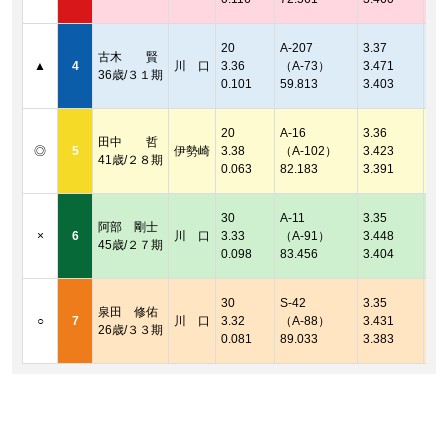
2連
着順
20
A-207
3.37
古木 賢
2連
▲
4
川 口
3.36
（A-73）
3.471
36歳/３１期
着順
0.101
59.813
3.403
2連
着順
20
A-16
3.36
田中 哲
2連
◎
5
伊勢崎
3.38
（A-102）
3.423
41歳/２８期
着順
0.063
82.183
3.391
2連
着順
30
A-11
3.35
阿部 剛士
2連
×
6
川 口
3.33
（A-91）
3.448
45歳/２７期
着順
0.098
83.456
3.404
2連
着順
30
S-42
3.35
泉田 修佑
2連
○
7
川 口
3.32
（A-88）
3.431
26歳/３３期
着順
0.081
89.033
3.383
2連