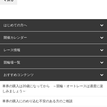
はじめての方へ
はじめての方へ
開催カレンダー
競輪
レース情報
オートレース
レース予想
競輪場一覧
競輪くじ
レース結果
北日本
函館競輪場
青森競輪場
いわき平競輪場
おすすめコンテンツ
車券の購入は20歳になってから ～競輪・オートレースは適度に楽
Dokanto!
キャリーオーバー一覧
関
競輪選手情報
弥彦競輪場
前橋競輪場
取手競輪場
宇都宮競輪場
しみましょう～
東
大宮競輪場
西武園競輪場
京王閣競輪場
立川競輪場
チャリロトプラザ
Perfecta Navi
車券の購入にのめり込む不安のある方のご相談