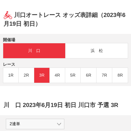
川口オートレース オッズ表詳細（2023年6
月19日 初日）
開催場
川 口
浜 松
レース
1R
2R
3R
4R
5R
6R
7R
8R
川 口 2023年6月19日 初日 川口市 予選 3R