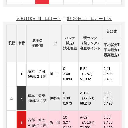
≪ 6月18日 川 口オート
|
6月20日 川 口オート ≫
良10走
ハンデ
現ランク
選手名
予想
車番
LG
試走T
（前ランク）
平均試走T
年齢/期
試走偏差
審査ポイント
平均競走T
最高競走T
着順
0
B-54
3.41
塚本 浩司
2連
1
川 口
3.40
（B-57）
3.503
56歳/２１期
着順
0.093
51.992
3.462
2連
着順
0
A-126
3.39
藤本 梨恵
2連
△
2
伊勢崎
3.39
（A-158）
3.463
40歳/３２期
着順
0.073
68.240
3.426
2連
着順
10
A-82
3.38
占部 健太
2連
3
飯 塚
3.37
（A-164）
3.496
41歳/３０期
着順
0.116
72.561
3.460