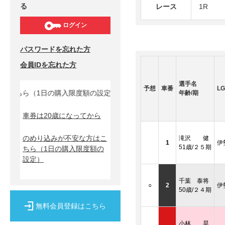
る
レース
1R
ログイン
パスワードを忘れた方
会員IDを忘れた方
選手名
予想
車番
LG
こちら（1日の購入限度額の設定）↓
年齢/期
車券は20歳になってから
のめり込みが不安な方はこ
滝沢 健
1
伊
51歳/２５期
ちら
（1日の購入限度額の
設定）
千葉 泰将
○
2
伊
50歳/２４期
無料会員登録はこちら
小林 晃