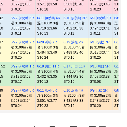
15
3.897 試3.68
3.571 試3.50
3.503 試3.46
3.523 試3.45
3.819 試
%
ST0.31
ST0.18
ST0.16
ST0.23
ST0.27
42
6/22 伊勢崎 6R
6/11 伊勢崎 4R
6/10 伊勢崎 3R
6/9 伊勢崎 5R
6/8 伊勢
%
湿 3100m 4着
湿 3100m 3着
良 3100m 3着
良 3100m 8着
斑 3100
10
3.685 試3.57
3.710 試3.66
3.452 試3.38
3.494 試3.41
3.455 試
%
ST0.11
ST0.13
ST0.11
ST0.11
ST0.15
37
6/22 伊勢崎 2R
6/20 浜松 7R
6/19 浜松 2R
6/18 浜松 7R
6/17 浜
%
湿 3100m 7着
良 3100m 3着
良 3100m 5着
良 3100m 5着
良 3100
5
3.794 試3.69
3.484 試3.40
3.489 試3.40
3.518 試3.44
3.498 試
ST0.25
ST0.24
ST0.16
ST0.25
ST0.29
 52
6/22 伊勢崎 1R
6/18 川口 11R
6/17 川口 11R
6/16 川口 5R
6/15 川
%
湿 3100m 6着
良 3100m 4着
良 3100m 4着
良 3100m 2着
湿 3100
15
3.712 試3.62
3.432 試3.35
3.444 試3.36
3.457 試3.38
3.737 試
%
ST0.17
ST0.12
ST0.19
ST0.08
ST0.23
49
6/22 伊勢崎 5R
6/11 浜松 5R
6/10 浜松 4R
6/9 浜松 2R
6/8 浜松
%
湿 3100m 6着
湿 3100m 3着
良 3100m 3着
湿 3100m 2着
良 3100
8
3.693 試3.64
3.851 試3.77
3.431 試3.38
3.748 試3.77
3.470 試
%
ST0.24
ST0.23
ST0.12
ST0.20
ST0.16