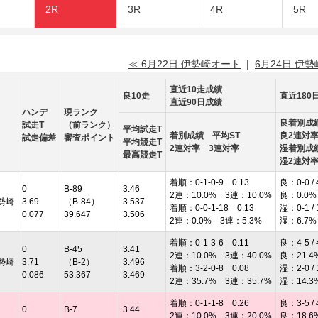
2R
3R
4R
5R
≪ 6月22日 伊勢崎オート
|
6月24日 伊
直近10走成績
良10走
直近180
直近90日成績
ハンデ
現ランク
良着別成
試走T
（前ランク）
平均試走T
着別成績 平均ST
良2連対
試走偏差
審査ポイント
平均競走T
2連対率 3連対率
湿着別成
最高競走T
湿2連対
着順：0-1-0-9 0.13
良：0-0 / 
0
B-89
3.46
2連：10.0% 3連：10.0%
良：0.0%
勢崎
3.69
（B-84）
3.537
着順：0-0-1-18 0.13
湿：0-1 / 
0.077
39.647
3.506
2連：0.0% 3連：5.3%
湿：6.7%
着順：0-1-3-6 0.11
良：4-5 / 
0
B-45
3.41
2連：10.0% 3連：40.0%
良：21.4
勢崎
3.71
（B-2）
3.496
着順：3-2-0-8 0.08
湿：2-0 / 
0.086
53.367
3.469
2連：35.7% 3連：35.7%
湿：14.3
着順：0-1-1-8 0.26
良：3-5 / 
0
B-7
3.44
2連：10.0% 3連：20.0%
良：18.6