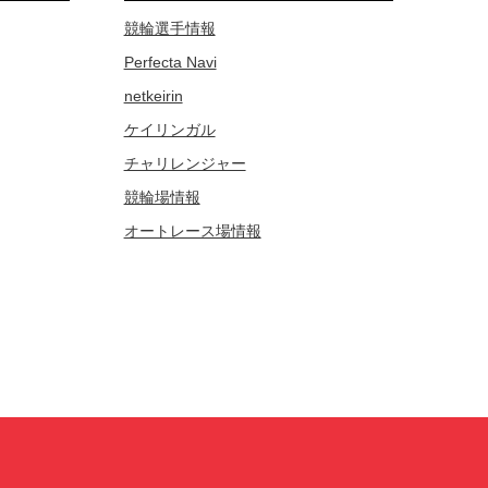
競輪選手情報
Perfecta Navi
netkeirin
ケイリンガル
チャリレンジャー
競輪場情報
オートレース場情報