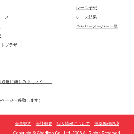
レース予想
レース
レース結果
じ
キャリーオーバー一覧
!
ロトプラザ
スは適度に楽しみましょう～
のページへ移動します）
会員規約
会社概要
個人情報について
推奨動作環境
Copyright © Chariloto Co., Ltd. 2008 All Rights Reserved.