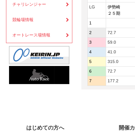
チャリレンジャー
LG
伊勢崎
２５期
競輪場情報
1
2
72.7
オートレース場情報
3
59.0
4
41.0
5
315.0
6
72.7
7
177.2
はじめての方へ
開催