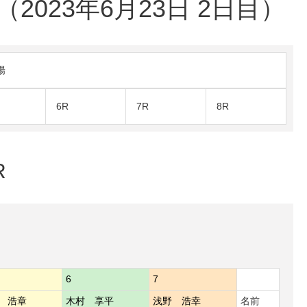
023年6月23日 2日目）
陽
6R
7R
8R
R
6
7
 浩章
木村 享平
浅野 浩幸
名前