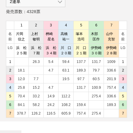
発売票数：4328票
1
2
3
4
5
6
7
名
片岡
上村
桝崎
高橋
塚本
木部
山中
名
前
信之
敏明
星名
祐一
浩司
匡作
充智
前
LG
浜 松
浜 松
浜 松
川 口
川 口
伊勢崎
伊勢崎
LG
２５期
７期
３４期
２０期
２１期
３０期
２８期
1
26.3
5.4
59.4
137.7
131.7
1009
1
2
18.1
4.7
63.1
189.3
79.7
336.6
2
3
12.0
7.7
19.5
97.7
60.5
201.9
3
4
25.8
15.2
4.7
131.7
100.9
757.4
4
5
70.4
33.2
14.9
112.2
275.4
336.6
5
6
84.1
58.2
24.2
108.2
159.4
189.3
6
7
378.7
126.2
116.5
605.9
757.4
275.4
7