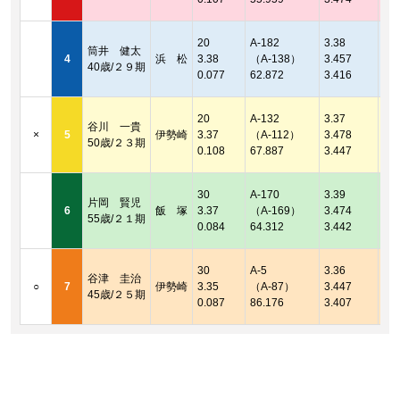
2連
着順
20
A-182
3.38
筒井 健太
2連
4
浜 松
3.38
（A-138）
3.457
40歳/２９期
着順
0.077
62.872
3.416
2連
着順
20
A-132
3.37
谷川 一貴
2連
×
5
伊勢崎
3.37
（A-112）
3.478
50歳/２３期
着順
0.108
67.887
3.447
2連
着順
30
A-170
3.39
片岡 賢児
2連
6
飯 塚
3.37
（A-169）
3.474
55歳/２１期
着順
0.084
64.312
3.442
2連
着順
30
A-5
3.36
谷津 圭治
2連
○
7
伊勢崎
3.35
（A-87）
3.447
45歳/２５期
着順
0.087
86.176
3.407
2連