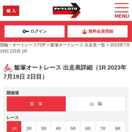
ログイン
無料会員登録
競輪・オートレースTOP
>
飯塚オートレース 出走表一覧
>
2023年7月
19日 2日目 1R
飯塚オートレース 出走表詳細（1R 2023年
7月19日 2日目）
開催場
飯 塚
山 陽
レース
1R
2R
3R
4R
5R
6R
7R
8R