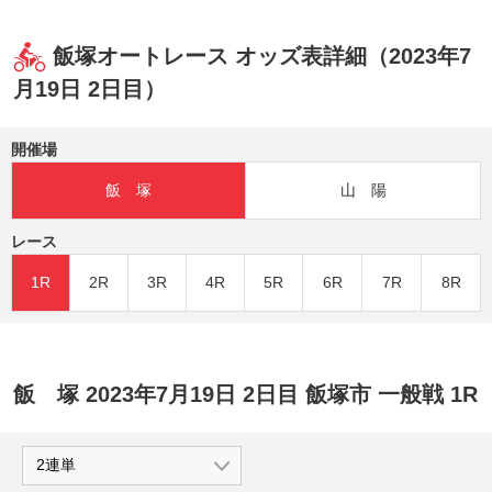
飯塚オートレース オッズ表詳細（2023年7
月19日 2日目）
開催場
飯 塚
山 陽
レース
1R
2R
3R
4R
5R
6R
7R
8R
飯 塚 2023年7月19日 2日目 飯塚市 一般戦 1R