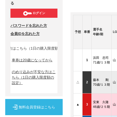
る
ログイン
パスワードを忘れた方
選手名
予想
車番
LG
会員IDを忘れた方
年齢/期
な方はこちら（1日の購入限度額の設定）↓
浜田 忠司
車券は20歳になってから
1
山
71歳/１３期
のめり込みが不安な方はこ
ちら
（1日の購入限度額の
藤本 剛
△
2
山
設定）
70歳/１３期
安東 久隆
▲
3
山
無料会員登録はこちら
46歳/２５期