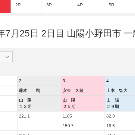
2R
3R
4R
5R
3年7月25日 2日目 山陽小野田市 一
2
3
4
藤本 剛
安東 久隆
山本 智大
山 陽
山 陽
山 陽
１３期
２５期
２９期
221.1
1105
82.9
150.7
16.6