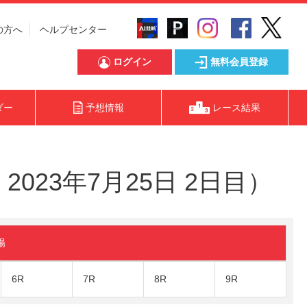
の方へ
ヘルプセンター
ログイン
無料会員登録
ダー
予想情報
レース結果
023年7月25日 2日目）
陽
6R
7R
8R
9R