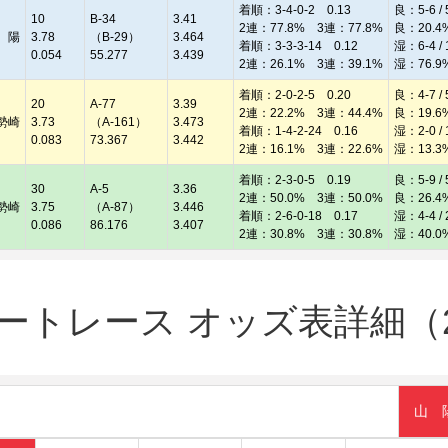
着順：3-4-0-2 0.13
良：5-6 / 
10
B-34
3.41
2連：77.8% 3連：77.8%
良：20.4
 陽
3.78
（B-29）
3.464
着順：3-3-3-14 0.12
湿：6-4 / 
0.054
55.277
3.439
2連：26.1% 3連：39.1%
湿：76.9
着順：2-0-2-5 0.20
良：4-7 / 
20
A-77
3.39
2連：22.2% 3連：44.4%
良：19.6
勢崎
3.73
（A-161）
3.473
着順：1-4-2-24 0.16
湿：2-0 / 
0.083
73.367
3.442
2連：16.1% 3連：22.6%
湿：13.3
着順：2-3-0-5 0.19
良：5-9 / 
30
A-5
3.36
2連：50.0% 3連：50.0%
良：26.4
勢崎
3.75
（A-87）
3.446
着順：2-6-0-18 0.17
湿：4-4 / 
0.086
86.176
3.407
2連：30.8% 3連：30.8%
湿：40.0
トレース オッズ表詳細（20
山 