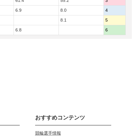
61.4
55.2
3
6.9
8.0
4
8.1
5
6.8
6
おすすめコンテンツ
競輪選手情報