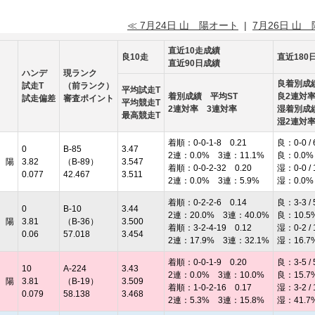
≪ 7月24日 山 陽オート
|
7月26日 山
直近10走成績
良10走
直近180
直近90日成績
ハンデ
現ランク
良着別成
試走T
（前ランク）
平均試走T
着別成績 平均ST
良2連対
試走偏差
審査ポイント
平均競走T
2連対率 3連対率
湿着別成
最高競走T
湿2連対
着順：0-0-1-8 0.21
良：0-0 / 
0
B-85
3.47
2連：0.0% 3連：11.1%
良：0.0%
 陽
3.82
（B-89）
3.547
着順：0-0-2-32 0.20
湿：0-0 / 
0.077
42.467
3.511
2連：0.0% 3連：5.9%
湿：0.0%
着順：0-2-2-6 0.14
良：3-3 / 
0
B-10
3.44
2連：20.0% 3連：40.0%
良：10.5
 陽
3.81
（B-36）
3.500
着順：3-2-4-19 0.12
湿：0-2 / 
0.06
57.018
3.454
2連：17.9% 3連：32.1%
湿：16.7
着順：0-0-1-9 0.20
良：3-5 / 
10
A-224
3.43
2連：0.0% 3連：10.0%
良：15.7
 陽
3.81
（B-19）
3.509
着順：1-0-2-16 0.17
湿：3-2 / 
0.079
58.138
3.468
2連：5.3% 3連：15.8%
湿：41.7