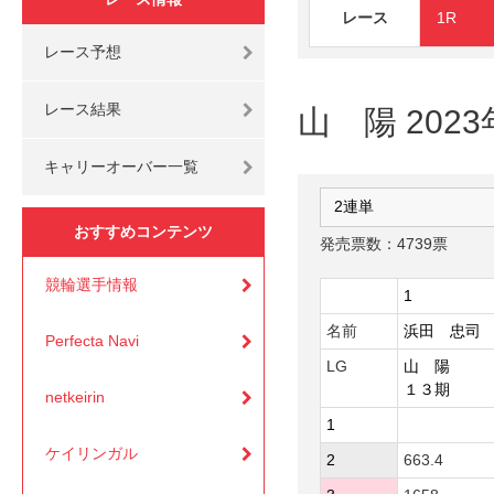
レース
1R
レース予想
レース結果
山 陽 202
キャリーオーバー一覧
おすすめコンテンツ
発売票数：4739票
競輪選手情報
1
名前
浜田 忠司
Perfecta Navi
LG
山 陽
１３期
netkeirin
1
ケイリンガル
2
663.4