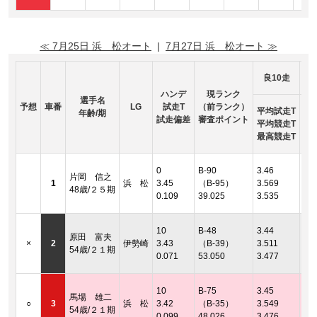
≪ 7月25日 浜 松オート
|
7月27日 浜 松オート ≫
良10走
ハンデ
現ランク
選手名
予想
車番
LG
試走T
（前ランク）
平均試走T
年齢/期
試走偏差
審査ポイント
平均競走T
最高競走T
着順
0
B-90
3.46
片岡 信之
2連
1
浜 松
3.45
（B-95）
3.569
48歳/２５期
着順
0.109
39.025
3.535
2連
着順
10
B-48
3.44
原田 富夫
2連
×
2
伊勢崎
3.43
（B-39）
3.511
54歳/２１期
着順
0.071
53.050
3.477
2連
着順
10
B-75
3.45
馬場 雄二
2連
○
3
浜 松
3.42
（B-35）
3.549
54歳/２１期
着順
0.099
48.026
3.476