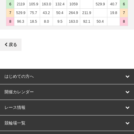
6
2119
105.9
163.0
132.4
1059
529.9
40.7
6
7
529.9
75.7
43.2
50.4
264.9
211.9
19.8
7
8
96.3
18.5
8.0
9.5
163.0
92.1
50.4
8
戻る
はじめての方へ
はじめての方へ
開催カレンダー
競輪
レース情報
オートレース
レース予想
競輪場一覧