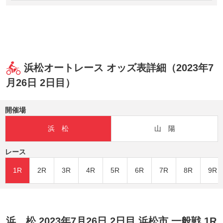
浜松オートレース オッズ表詳細（2023年7
月26日 2日目）
開催場
浜 松
山 陽
レース
1R
2R
3R
4R
5R
6R
7R
8R
9R
浜 松 2023年7月26日 2日目 浜松市 一般戦 1R