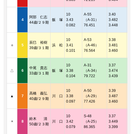
2連
着順
10
A-55
3.40
阿部 仁志
2連
4
飯 塚
3.43
（A-31）
3.482
44歳/２９期
着順
0.082
76.451
3.448
2連
着順
10
A-53
3.38
辰巳 裕樹
2連
○
5
浜 松
3.41
（A-46）
3.481
39歳/３１期
着順
0.101
76.564
3.460
2連
着順
10
A-31
3.37
中尾 貴志
2連
△
6
飯 塚
3.38
（A-34）
3.474
33歳/３１期
着順
0.104
79.722
3.439
2連
着順
10
A-50
3.39
高橋 義弘
2連
▲
7
川 口
3.38
（A-29）
3.487
40歳/２９期
着順
0.097
77.426
3.460
2連
着順
10
S-48
3.37
鈴木 清
2連
×
8
川 口
3.42
（A-25）
3.449
50歳/２３期
着順
0.079
86.365
3.399
2連