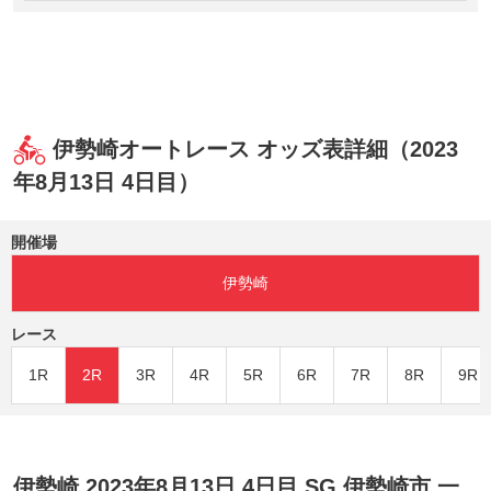
伊勢崎オートレース オッズ表詳細（2023
年8月13日 4日目）
開催場
伊勢崎
レース
1R
2R
3R
4R
5R
6R
7R
8R
9R
伊勢崎 2023年8月13日 4日目 SG 伊勢崎市 一