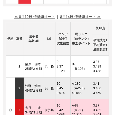
≪ 8月12日 伊勢崎オート
|
8月14日 伊勢崎オート ≫
良10走
ハンデ
現ランク
選手名
予想
車番
LG
試走T
（前ランク）
平均試走T
年齢/期
試走偏差
審査ポイント
平均競走T
最高競走T
着順
0
3.37
栗原 佳祐
B-105
2連
1
浜 松
3.37
3.499
25歳/３６期
（B-108）
着順
0.129
3.468
2連
着順
10
A-180
3.41
浅野 浩幸
2連
2
浜 松
3.45
（A-223）
3.486
49歳/２５期
着順
0.076
63.048
3.450
2連
着順
10
A-87
3.37
大月 渉
2連
◎
3
伊勢崎
3.42
（A-71）
3.455
34歳/３１期
着順
0.085
72.219
3.404