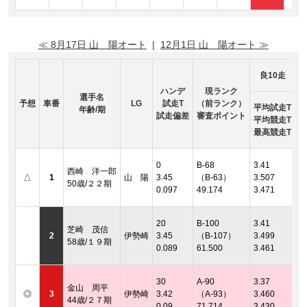
≪ 8月17日 山 陽オート
|
12月1日 山 陽オート ≫
良10走
ハンデ
現ランク
選手名
予想
車番
LG
試走T
（前ランク）
平均試走T
年齢/期
試走偏差
審査ポイント
平均競走T
最高競走T
着
0
B-68
3.41
西崎 洋一郎
2
△
1
山 陽
3.45
（B-63）
3.507
50歳/２２期
着
0.097
49.174
3.471
2
着
20
B-100
3.41
芝崎 茂信
2
2
伊勢崎
3.45
（B-107）
3.499
58歳/１９期
着
0.089
61.500
3.461
2
着
30
A-90
3.37
金山 周平
2
◎
3
伊勢崎
3.42
（A-93）
3.460
44歳/２７期
着
0.09
71.714
3.430