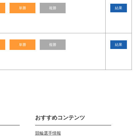
単勝
複勝
結果
単勝
複勝
結果
おすすめコンテンツ
競輪選手情報