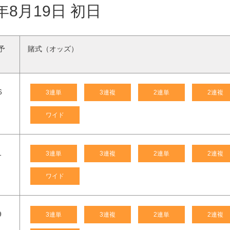
年8月19日 初日
予
賭式（オッズ）
6
3連単
3連複
2連単
2連複
ワイド
1
3連単
3連複
2連単
2連複
ワイド
9
3連単
3連複
2連単
2連複