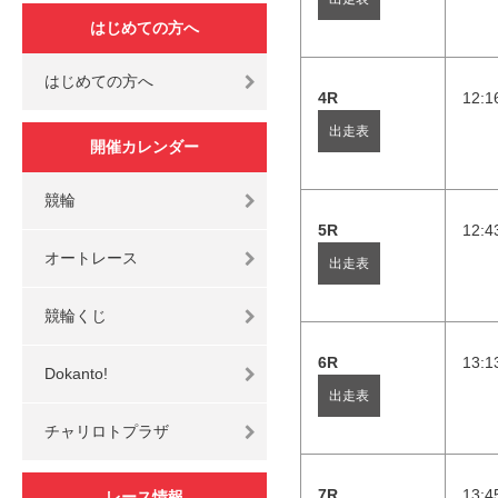
はじめての方へ
はじめての方へ
4R
12:1
出走表
開催カレンダー
競輪
5R
12:4
オートレース
出走表
競輪くじ
6R
13:1
Dokanto!
出走表
チャリロトプラザ
7R
13:4
レース情報