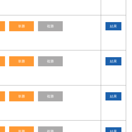
単勝
複勝
結果
単勝
複勝
結果
単勝
複勝
結果
単勝
複勝
結果