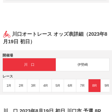
川口オートレース オッズ表詳細（2023年8
月19日 初日）
開催場
川 口
伊勢崎
レース
1R
2R
3R
4R
5R
6R
7R
8R
9R
川 口 2023年8月19日 初日 川口市 予選 8R