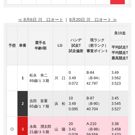
≪ 8月6日 川 口オート
|
8月20日 川 口オート ≫
良10走
ハンデ
現ランク
選手名
予想
車番
LG
試走T
（前ランク）
平均試走T
年齢/期
試走偏差
審査ポイント
平均競走T
最高競走T
着
0
B-84
3.49
松永 幸二
2
1
川 口
3.49
（B-94）
3.562
69歳/１３期
着
0.072
42.797
3.523
2
着
10
B-87
3.45
吉田 富重
2
2
浜 松
3.49
（B-90）
3.545
65歳/１７期
着
0.095
40.704
3.527
2
着
20
A-210
3.38
永島 潤太郎
2
◎
3
山 陽
3.41
（B-98）
3.458
21歳/３５期
着
0.078
59.558
3.423