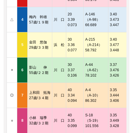
2
着
20
A-146
3.40
梅内 幹雄
2
△
4
川 口
3.39
（A-98）
3.473
57歳/１９期
着
0.073
66.689
3.447
2
着
30
A-215
3.40
金田 悠伽
2
5
浜 松
3.36
（A-214）
3.477
29歳/３３期
着
0.077
58.792
3.448
2
着
30
A-44
3.37
影山 伸
2
×
6
川 口
3.37
（A-62）
3.476
55歳/２２期
着
0.106
78.102
3.426
2
着
40
A-4
3.35
上和田 拓海
2
◎
7
川 口
3.34
（A-10）
3.444
27歳/３４期
着
0.094
86.302
3.406
2
着
40
S-18
3.35
小林 瑞季
2
○
8
川 口
3.35
（S-19）
3.449
32歳/３２期
着
0.099
101.556
3.428
2