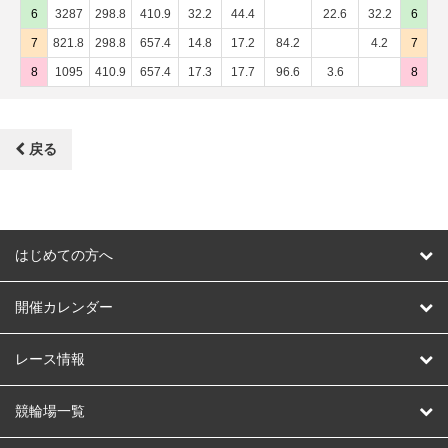
6
3287
298.8
410.9
32.2
44.4
22.6
32.2
6
7
821.8
298.8
657.4
14.8
17.2
84.2
4.2
7
8
1095
410.9
657.4
17.3
17.7
96.6
3.6
8
戻る
はじめての方へ
はじめての方へ
開催カレンダー
競輪
レース情報
オートレース
レース予想
競輪場一覧