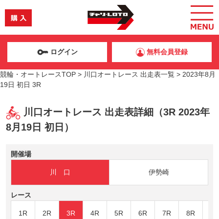
ログイン
無料会員登録
競輪・オートレースTOP
>
川口オートレース 出走表一覧
>
2023年8月
19日 初日 3R
川口オートレース 出走表詳細（3R 2023年
8月19日 初日）
開催場
川 口
伊勢崎
レース
1R
2R
3R
4R
5R
6R
7R
8R
9R