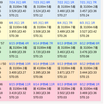
49
7/24 川口 8R
7/23 川口 8R
7/22 川口 1R
7/21 川口 7R
7/2
%
良 3100m 7着
良 3100m 5着
良 3100m 5着
良 3100m 2着
良 3
6
3.529 試3.40
3.524 試3.40
3.460 試3.38
3.457 試3.36
3.4
%
ST0.21
ST0.12
ST0.27
ST0.24
ST0
49
8/6 川口 1R
8/5 川口 8R
8/4 川口 7R
8/3 川口 1R
7/2
%
湿 3100m 6着
良 3100m 7着
良 3100m 7着
良 3100m 6着
良 3
5
3.955 試3.40
3.508 試3.38
3.489 試3.38
3.527 試3.42
3.5
ST0.39
ST0.31
ST0.26
ST0.28
ST0
 57
8/15 伊勢崎 4R
8/14 伊勢崎 7R
8/13 伊勢崎 2R
8/12 伊勢崎 6R
8/1
%
風 3100m 3着
湿 3100m 8着
良 3100m 3着
良 3100m 7着
良 3
9
3.469 試3.39
3.720 試3.69
3.463 試3.41
3.476 試3.39
3.5
ST0.11
ST0.15
ST0.02
ST0.08
ST0
/ 50
8/15 伊勢崎 10R
8/14 伊勢崎 11R
8/13 伊勢崎 6R
8/12 伊勢崎 6R
8/1
%
良 3100m 2着
斑 4100m 5着
湿 3100m 8着
良 3100m 2着
良 3
9
3.400 試3.27
3.395 試3.38
3.871 試3.77
3.444 試3.33
3.3
%
ST0.05
ST0.06
ST0.10
ST0.15
ST0
46
8/15 伊勢崎 11R
8/14 伊勢崎 11R
8/13 伊勢崎 8R
8/12 伊勢崎 1R
8/1
%
良 3100m 6着
斑 4100m 3着
斑 3100m 2着
良 3100m 4着
良 3
18
3.419 試3.32
3.383 試3.38
3.502 試3.69
3.469 試3.36
3.4
%
ST0.10
ST0.03
ST0.03
ST0.10
ST0