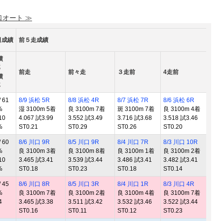
口オート ≫
日成績
前５走成績
績
率
前走
前々走
３走前
4走前
5走
績
率
 61
8/9 浜松 5R
8/8 浜松 4R
8/7 浜松 7R
8/6 浜松 6R
8/5
%
湿 3100m 5着
良 3100m 7着
斑 3100m 7着
良 3100m 4着
良 3
10
4.067 試3.99
3.552 試3.49
3.716 試3.68
3.518 試3.46
3.5
%
ST0.21
ST0.29
ST0.26
ST0.20
ST0
 60
8/6 川口 9R
8/5 川口 9R
8/4 川口 7R
8/3 川口 10R
7/2
%
良 3100m 3着
良 3100m 8着
良 3100m 1着
良 3100m 2着
良 3
10
3.465 試3.41
3.539 試3.44
3.486 試3.41
3.482 試3.41
3.5
%
ST0.18
ST0.23
ST0.18
ST0.14
ST0
 45
8/6 川口 8R
8/5 川口 3R
8/4 川口 1R
8/3 川口 4R
7/2
%
良 3100m 7着
良 3100m 2着
良 3100m 4着
良 3100m 7着
良 3
4
3.465 試3.38
3.511 試3.42
3.532 試3.46
3.522 試3.44
3.4
ST0.16
ST0.11
ST0.12
ST0.23
ST0