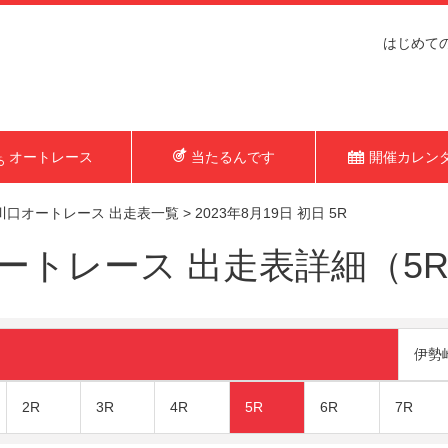
はじめて
オートレース
当たるんです
開催カレン
川口オートレース 出走表一覧
>
2023年8月19日 初日 5R
トレース 出走表詳細（5R 2
伊勢
2R
3R
4R
5R
6R
7R