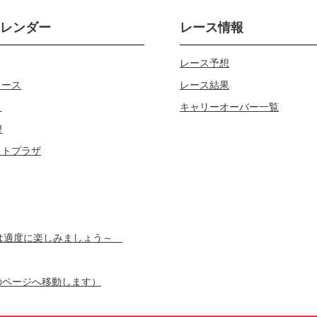
カレンダー
レース情報
レース予想
レース
レース結果
じ
キャリーオーバー一覧
!
ロトプラザ
スは適度に楽しみましょう～
のページへ移動します）