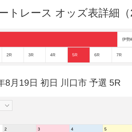
トレース オッズ表詳細（20
伊勢
2R
3R
4R
5R
6R
7R
年8月19日 初日 川口市 予選 5R
2
3
4
5