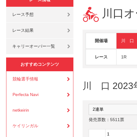
川口オー
レース予想
レース結果
開催場
川 口
キャリーオーバー一覧
レース
1R
おすすめコンテンツ
競輪選手情報
川 口 2023
Perfecta Navi
netkeirin
発売票数：5511票
ケイリンガル
1