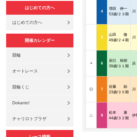
はじめての方へ
増田 伸一
4
川
53歳/２３期
はじめての方へ
山田 徹
5
川
開催カレンダー
49歳/２４期
競輪
辰巳 裕樹
×
6
浜
39歳/３１期
オートレース
競輪くじ
佐藤 励
◎
7
川
23歳/３５期
Dokanto!
松本 康
△
8
伊
44歳/３２期
チャリロトプラザ
レース情報