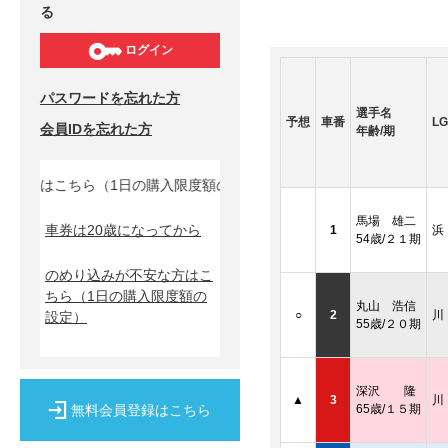
る
ログイン
パスワードを忘れた方
選手名
予想
車番
LG
会員IDを忘れた方
年齢/期
方はこちら（1日の購入限度額の設定）↓
馬場 雄二
車券は20歳になってから
1
浜
54歳/２１期
のめり込みが不安な方はこ
ちら
（1日の購入限度額の
丸山 浩信
○
2
川
設定）
55歳/２０期
深沢 隆
▲
3
川
無料会員登録はこちら
65歳/１５期