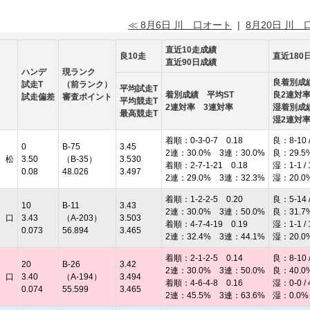
≪ 8月6日 川 口オート
|
8月20日 川 
直近10走成績
良10走
直近180
直近90日成績
ハンデ
現ランク
良着別成
試走T
（前ランク）
平均試走T
着別成績 平均ST
良2連対
試走偏差
審査ポイント
平均競走T
2連対率 3連対率
湿着別成
最高競走T
湿2連対
着順：0-3-0-7 0.18
良：8-10 /
0
B-75
3.45
2連：30.0% 3連：30.0%
良：29.5
 松
3.50
（B-35）
3.530
着順：2-7-1-21 0.18
湿：1-1 / 
0.08
48.026
3.497
2連：29.0% 3連：32.3%
湿：20.0
着順：1-2-2-5 0.20
良：5-14 /
10
B-11
3.43
2連：30.0% 3連：50.0%
良：31.7
 口
3.43
（A-203）
3.503
着順：4-7-4-19 0.19
湿：1-1 / 
0.073
56.894
3.465
2連：32.4% 3連：44.1%
湿：20.0
着順：2-1-2-5 0.14
良：8-10 /
20
B-26
3.42
2連：30.0% 3連：50.0%
良：40.0
 口
3.40
（A-194）
3.494
着順：4-6-4-8 0.16
湿：0-0 / 
0.074
55.599
3.465
2連：45.5% 3連：63.6%
湿：0.0%