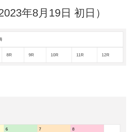
23年8月19日 初日）
崎
8R
9R
10R
11R
12R
6
7
8