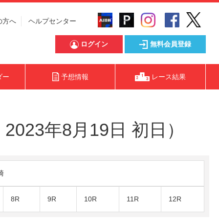
の方へ
ヘルプセンター
ログイン
無料会員登録
ダー
予想情報
レース結果
023年8月19日 初日）
崎
8R
9R
10R
11R
12R