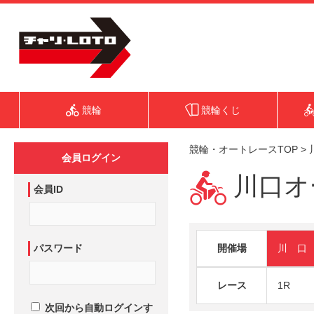
競輪
競輪くじ
競輪・オートレースTOP
>
会員ログイン
川口オー
会員ID
パスワード
開催場
川 口
レース
1R
次回から自動ログインす