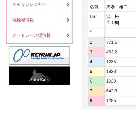
チャリレンジャー
名前
馬場 雄二
LG
浜 松
競輪場情報
２１期
1
オートレース場情報
2
771.5
3
482.2
4
1285
5
1928
6
1928
7
642.9
8
1285