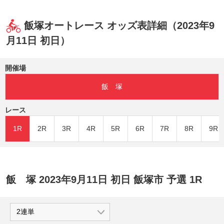
飯塚オートレース オッズ表詳細（2023年9
月11日 初日）
開催場
飯 塚
レース
1R
2R
3R
4R
5R
6R
7R
8R
9R
飯 塚 2023年9月11日 初日 飯塚市 予選 1R