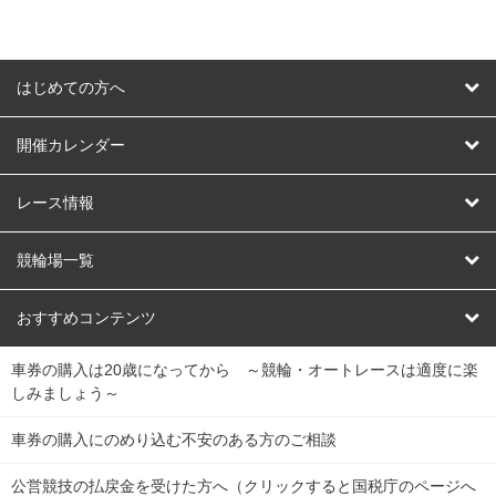
はじめての方へ
はじめての方へ
開催カレンダー
競輪
レース情報
オートレース
レース予想
競輪場一覧
競輪くじ
レース結果
北日本
函館競輪場
青森競輪場
いわき平競輪場
おすすめコンテンツ
車券の購入は20歳になってから ～競輪・オートレースは適度に楽
Dokanto!
キャリーオーバー一覧
関
競輪選手情報
弥彦競輪場
前橋競輪場
取手競輪場
宇都宮競輪場
しみましょう～
東
大宮競輪場
西武園競輪場
京王閣競輪場
立川競輪場
チャリロトプラザ
Perfecta Navi
車券の購入にのめり込む不安のある方のご相談
南
松戸競輪場
千葉競輪場
川崎競輪場
平塚競輪場
公営競技の払戻金を受けた方へ（クリックすると国税庁のページへ
netkeirin
関