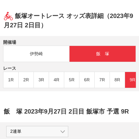
飯塚オートレース オッズ表詳細（2023年9
月27日 2日目）
開催場
伊勢崎
飯 塚
レース
1R
2R
3R
4R
5R
6R
7R
8R
9R
飯 塚 2023年9月27日 2日目 飯塚市 予選 9R