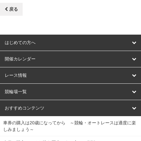
戻る
はじめての方へ
はじめての方へ
開催カレンダー
競輪
レース情報
オートレース
レース予想
競輪場一覧
競輪くじ
レース結果
北日本
函館競輪場
青森競輪場
いわき平競輪場
おすすめコンテンツ
車券の購入は20歳になってから ～競輪・オートレースは適度に楽
Dokanto!
キャリーオーバー一覧
関
競輪選手情報
弥彦競輪場
前橋競輪場
取手競輪場
宇都宮競輪場
しみましょう～
東
大宮競輪場
西武園競輪場
京王閣競輪場
立川競輪場
チャリロトプラザ
Perfecta Navi