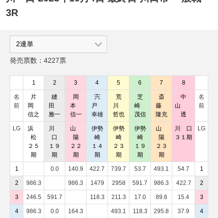
3R
発売票数：4227票
1
2
3
4
5
6
7
8
名
片
縫
岡
宍
荒
芝
斎
中
名
前
岡
田
本
戸
川
崎
藤
山
前
信之
雅一
信一
幸雄
哲也
茂信
隆充
透
LG
浜
川
山
伊勢
伊勢
伊勢
山
川 口
LG
松
口
陽
崎
崎
崎
陽
３１期
２５
１９
２２
１４
２３
１９
２３
期
期
期
期
期
期
期
1
0.0
140.9
422.7
739.7
53.7
493.1
54.7
1
2
986.3
986.3
1479
2958
591.7
986.3
422.7
2
3
246.5
591.7
118.3
211.3
17.0
89.6
15.4
3
4
986.3
0.0
164.3
493.1
118.3
295.8
37.9
4