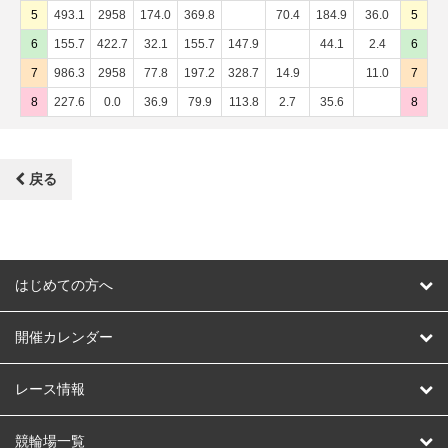
5
493.1
2958
174.0
369.8
70.4
184.9
36.0
5
6
155.7
422.7
32.1
155.7
147.9
44.1
2.4
6
7
986.3
2958
77.8
197.2
328.7
14.9
11.0
7
8
227.6
0.0
36.9
79.9
113.8
2.7
35.6
8
戻る
はじめての方へ
はじめての方へ
開催カレンダー
競輪
レース情報
オートレース
レース予想
競輪場一覧