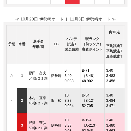
≪ 10月29日 伊勢崎オート
|
11月3日 伊勢崎オート ≫
良10走
ハンデ
現ランク
選手名
予想
車番
LG
試走T
（前ランク）
平均試走T
年齢/期
試走偏差
審査ポイント
平均競走T
最高競走T
着順
0
B-71
3.40
原田 富夫
2連
△
1
伊勢崎
3.40
（B-48）
3.483
54歳/２１期
着順
0.083
48.902
3.458
2連
着順
10
B-54
3.40
木村 直幸
2連
×
2
浜 松
3.37
（B-12）
3.484
46歳/２７期
着順
0.084
52.705
3.471
2連
着順
10
A-194
3.40
野沢 守弘
2連
3
伊勢崎
3.38
（A-213）
3.480
59歳/２０期
着順
0.08
62.548
3.462