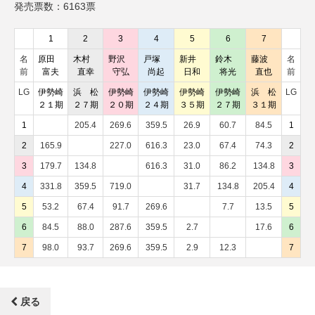
発売票数：6163票
1
2
3
4
5
6
7
名
原田
木村
野沢
戸塚
新井
鈴木
藤波
名
前
富夫
直幸
守弘
尚起
日和
将光
直也
前
LG
伊勢崎
浜 松
伊勢崎
伊勢崎
伊勢崎
伊勢崎
浜 松
LG
２１期
２７期
２０期
２４期
３５期
２７期
３１期
1
205.4
269.6
359.5
26.9
60.7
84.5
1
2
165.9
227.0
616.3
23.0
67.4
74.3
2
3
179.7
134.8
616.3
31.0
86.2
134.8
3
4
331.8
359.5
719.0
31.7
134.8
205.4
4
5
53.2
67.4
91.7
269.6
7.7
13.5
5
6
84.5
88.0
287.6
359.5
2.7
17.6
6
7
98.0
93.7
269.6
359.5
2.9
12.3
7
戻る