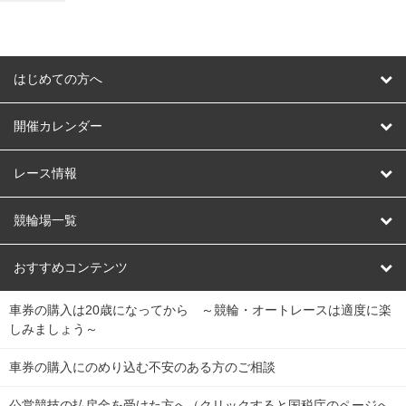
はじめての方へ
はじめての方へ
開催カレンダー
競輪
レース情報
オートレース
レース予想
競輪場一覧
競輪くじ
レース結果
北日本
函館競輪場
青森競輪場
いわき平競輪場
おすすめコンテンツ
車券の購入は20歳になってから ～競輪・オートレースは適度に楽
Dokanto!
キャリーオーバー一覧
関
競輪選手情報
弥彦競輪場
前橋競輪場
取手競輪場
宇都宮競輪場
しみましょう～
東
大宮競輪場
西武園競輪場
京王閣競輪場
立川競輪場
チャリロトプラザ
Perfecta Navi
車券の購入にのめり込む不安のある方のご相談
南
松戸競輪場
千葉競輪場
川崎競輪場
平塚競輪場
公営競技の払戻金を受けた方へ（クリックすると国税庁のページへ