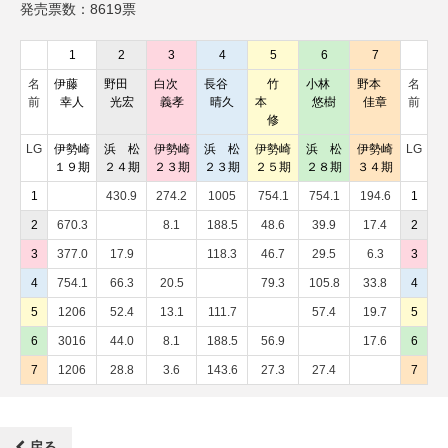
発売票数：8619票
1
2
3
4
5
6
7
名
伊藤
野田
白次
長谷
竹
小林
野本
名
前
幸人
光宏
義孝
晴久
本
悠樹
佳章
前
修
LG
伊勢崎
浜 松
伊勢崎
浜 松
伊勢崎
浜 松
伊勢崎
LG
１９期
２４期
２３期
２３期
２５期
２８期
３４期
1
430.9
274.2
1005
754.1
754.1
194.6
1
2
670.3
8.1
188.5
48.6
39.9
17.4
2
3
377.0
17.9
118.3
46.7
29.5
6.3
3
4
754.1
66.3
20.5
79.3
105.8
33.8
4
5
1206
52.4
13.1
111.7
57.4
19.7
5
6
3016
44.0
8.1
188.5
56.9
17.6
6
7
1206
28.8
3.6
143.6
27.3
27.4
7
戻る