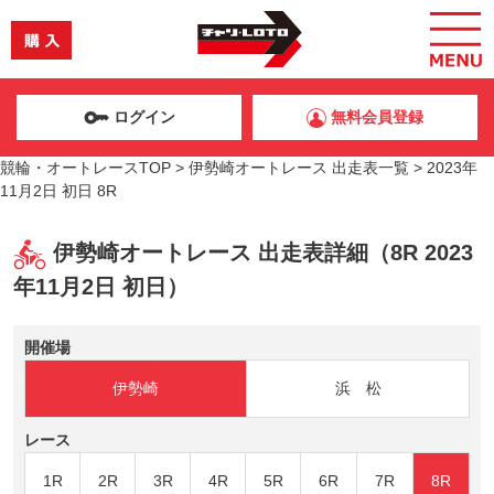
ログイン
無料会員登録
競輪・オートレースTOP
>
伊勢崎オートレース 出走表一覧
>
2023年
11月2日 初日 8R
伊勢崎オートレース 出走表詳細（8R 2023
年11月2日 初日）
開催場
伊勢崎
浜 松
レース
1R
2R
3R
4R
5R
6R
7R
8R