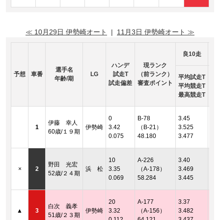
≪ 10月29日 伊勢崎オート
|
11月3日 伊勢崎オート ≫
良10走
ハンデ
現ランク
選手名
予想
車番
LG
試走T
（前ランク）
平均試走T
年齢/期
試走偏差
審査ポイント
平均競走T
最高競走T
着順
0
B-78
3.45
伊藤 幸人
2連
1
伊勢崎
3.42
（B-21）
3.525
60歳/１９期
着順
0.075
48.180
3.477
2連
着順
10
A-226
3.40
野田 光宏
2連
×
2
浜 松
3.35
（A-178）
3.469
52歳/２４期
着順
0.069
58.284
3.445
2連
着順
20
A-177
3.37
白次 義孝
2連
▲
3
伊勢崎
3.32
（A-156）
3.482
51歳/２３期
着順
0.112
64.121
3.437