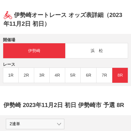
伊勢崎オートレース オッズ表詳細（2023
年11月2日 初日）
開催場
伊勢崎
浜 松
レース
1R
2R
3R
4R
5R
6R
7R
8R
伊勢崎 2023年11月2日 初日 伊勢崎市 予選 8R