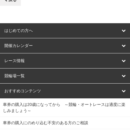
はじめての方へ
はじめての方へ
開催カレンダー
競輪
レース情報
オートレース
レース予想
競輪場一覧
競輪くじ
レース結果
北日本
函館競輪場
青森競輪場
いわき平競輪場
おすすめコンテンツ
車券の購入は20歳になってから ～競輪・オートレースは適度に楽
Dokanto!
キャリーオーバー一覧
関
競輪選手情報
弥彦競輪場
前橋競輪場
取手競輪場
宇都宮競輪場
しみましょう～
東
大宮競輪場
西武園競輪場
京王閣競輪場
立川競輪場
チャリロトプラザ
Perfecta Navi
車券の購入にのめり込む不安のある方のご相談