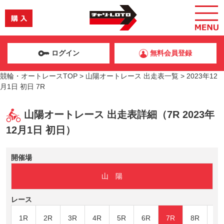
ログイン
無料会員登録
競輪・オートレースTOP
>
山陽オートレース 出走表一覧
>
2023年12
月1日 初日 7R
山陽オートレース 出走表詳細（7R 2023年
12月1日 初日）
開催場
山 陽
レース
1R
2R
3R
4R
5R
6R
7R
8R
9R