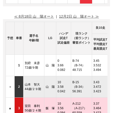
≪ 8月18日 山 陽オート
|
12月2日 山 陽オート ≫
良10走
ハンデ
現ランク
選手名
予想
車番
LG
試走T
（前ランク）
平均試走T
年齢/期
試走偏差
審査ポイント
平均競走T
最高競走T
着
0
B-74
3.45
別府 末彦
2
1
山 陽
3.66
（B-74）
3.532
72歳/９期
着
0.082
48.715
3.494
2
着
10
B-15
3.43
山本 智大
2
○
2
山 陽
3.58
（B-34）
3.472
44歳/２９期
着
0.042
56.391
3.423
2
着
10
A-212
3.37
室田 泰利
2
▲
3
飯 塚
3.56
（A-217）
3.464
50歳/２４期
着
0.094
60.559
3.423