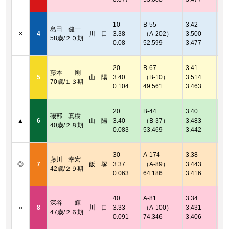
2連
着順
10
B-55
3.42
島田 健一
2連
×
4
川 口
3.38
（A-202）
3.500
58歳/２０期
着順
0.08
52.599
3.477
2連
着順
20
B-67
3.41
藤本 剛
2連
5
山 陽
3.40
（B-10）
3.514
70歳/１３期
着順
0.104
49.561
3.463
2連
着順
20
B-44
3.40
磯部 真樹
2連
▲
6
山 陽
3.40
（B-37）
3.483
40歳/２８期
着順
0.083
53.469
3.442
2連
着順
30
A-174
3.38
藤川 幸宏
2連
◎
7
飯 塚
3.37
（A-89）
3.443
42歳/２９期
着順
0.063
64.186
3.416
2連
着順
40
A-81
3.34
深谷 輝
2連
○
8
川 口
3.33
（A-100）
3.431
47歳/２６期
着順
0.091
74.346
3.406
2連