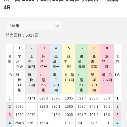
4R
発売票数：5917票
1
2
3
4
5
6
7
8
名
早
上
岡
島
藤
磯
藤
深
名
前
津
村
本
田
本
部
川
谷
前
圭介
敏明
信一
健一
剛
真樹
幸宏
輝
LG
浜
浜
山
川
山 陽
山
飯
川 口
LG
松
松
陽
口
１３期
陽
塚
２６期
３６
７期
２２
２０
２８
２９
期
期
期
期
期
1
4141
828.3
207.0
1035
591.7
258.8
36.9
1
2
2070
828.3
230.1
1380
1035
345.1
35.1
2
3
1380
2070
115.0
1035
591.7
197.2
18.9
3
4
258.8
276.1
153.4
197.2
94.1
57.5
3.1
4