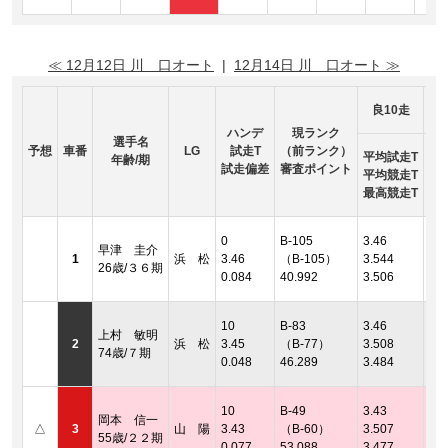
≪ 12月12日 川 口オート
|
12月14日 川 口オート ≫
良10走
ハンデ
現ランク
選手名
予想
車番
LG
試走T
（前ランク）
平均試走T
年齢/期
試走偏差
審査ポイント
平均競走T
最高競走T
着順
0
B-105
3.46
早津 圭介
2連
1
浜 松
3.46
（B-105）
3.544
26歳/３６期
着順
0.084
40.992
3.506
2連
着順
10
B-83
3.46
上村 敏明
2連
2
浜 松
3.45
（B-77）
3.508
74歳/７期
着順
0.048
46.289
3.484
2連
着順
10
B-49
3.43
岡本 信一
2連
△
3
山 陽
3.43
（B-60）
3.507
55歳/２２期
着順
0.077
53.088
3.477