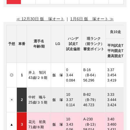
≪ 12月30日 飯 塚オート
|
1月6日 飯 塚オート ≫
良10走
ハンデ
現ランク
選手名
予想
車番
LG
試走T
（前ランク）
平均試走T
年齢/期
試走偏差
審査ポイント
平均競走T
最高競走T
着
0
B-16
3.37
井上 智詞
2
◎
1
飯 塚
3.44
（B-64）
3.454
43歳/２９期
着
0.084
56.296
3.419
2
着
10
B-82
3.33
中村 颯斗
2
×
2
飯 塚
3.37
（B-79）
3.444
25歳/３５期
着
0.114
46.723
3.424
2
着
10
A-230
3.40
花元 初美
2
▲
3
飯 塚
3.43
（B-13）
3.460
71歳/８期
着
0.06
58.014
3.431