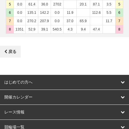
5
0.0
61.4
36.0
2702
20.1
87.1
3.5
5
6
0.0
135.1
142.2
0.0
11.9
112.6
5.5
6
7
0.0
270.2
207.9
0.0
37.0
65.9
11.7
7
8
1351
52.9
39.1
540.5
4.3
9.4
47.4
8
戻る
はじめての方へ
はじめての方へ
開催カレンダー
競輪
レース情報
オートレース
レース予想
競輪場一覧