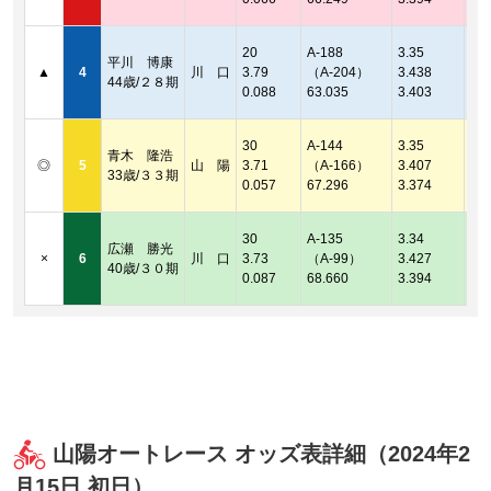
2連
着順
20
A-188
3.35
平川 博康
2連
▲
4
川 口
3.79
（A-204）
3.438
44歳/２８期
着順
0.088
63.035
3.403
2連
着順
30
A-144
3.35
青木 隆浩
2連
◎
5
山 陽
3.71
（A-166）
3.407
33歳/３３期
着順
0.057
67.296
3.374
2連
着順
30
A-135
3.34
広瀬 勝光
2連
×
6
川 口
3.73
（A-99）
3.427
40歳/３０期
着順
0.087
68.660
3.394
2連
山陽オートレース オッズ表詳細（2024年2
月15日 初日）