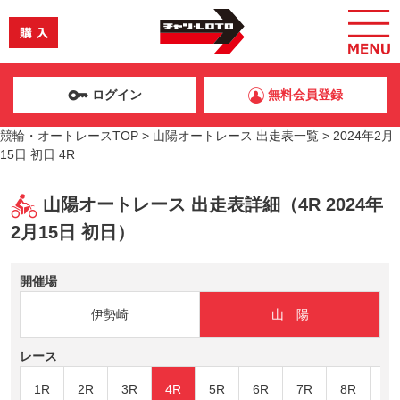
ログイン
無料会員登録
競輪・オートレースTOP
>
山陽オートレース 出走表一覧
>
2024年2月
15日 初日 4R
山陽オートレース 出走表詳細（4R 2024年
2月15日 初日）
開催場
伊勢崎
山 陽
レース
1R
2R
3R
4R
5R
6R
7R
8R
9R