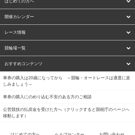
はじめての方へ
はじめての方へ
開催カレンダー
競輪
レース情報
オートレース
レース予想
競輪場一覧
競輪くじ
レース結果
北日本
函館競輪場
青森競輪場
いわき平競輪場
おすすめコンテンツ
車券の購入は20歳になってから ～競輪・オートレースは適度に楽
Dokanto!
キャリーオーバー一覧
関
競輪選手情報
弥彦競輪場
前橋競輪場
取手競輪場
宇都宮競輪場
しみましょう～
東
大宮競輪場
西武園競輪場
京王閣競輪場
立川競輪場
チャリロトプラザ
Perfecta Navi
車券の購入にのめり込む不安のある方のご相談
南
松戸競輪場
千葉競輪場
川崎競輪場
平塚競輪場
公営競技の払戻金を受けた方へ（クリックすると国税庁のページへ
netkeirin
関
移動します）
小田原競輪場
伊東競輪場
静岡競輪場
東
ケイリンガル
中
名古屋競輪場
岐阜競輪場
大垣競輪場
豊橋競輪場
はじめての方へ
ヘルプセンター
お問い合わせ