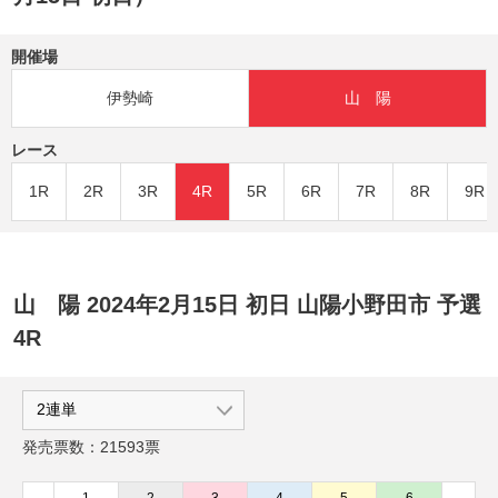
開催場
伊勢崎
山 陽
レース
1R
2R
3R
4R
5R
6R
7R
8R
9R
山 陽 2024年2月15日 初日 山陽小野田市 予選
4R
発売票数：21593票