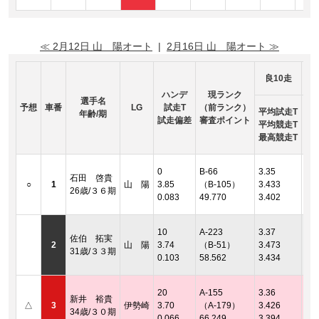
≪ 2月12日 山 陽オート
|
2月16日 山 陽オート ≫
良10走
ハンデ
現ランク
選手名
予想
車番
LG
試走T
（前ランク）
平均試走T
年齢/期
試走偏差
審査ポイント
平均競走T
最高競走T
着順
0
B-66
3.35
石田 啓貴
2連
○
1
山 陽
3.85
（B-105）
3.433
26歳/３６期
着順
0.083
49.770
3.402
2連
着順
10
A-223
3.37
佐伯 拓実
2連
2
山 陽
3.74
（B-51）
3.473
31歳/３３期
着順
0.103
58.562
3.434
2連
着順
20
A-155
3.36
新井 裕貴
2連
△
3
伊勢崎
3.70
（A-179）
3.426
34歳/３０期
着順
0.066
66.249
3.394