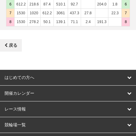
6
612.2
218.6
87.4
510.1
92.7
204.0
1.8
6
7
1530
1020
612.2
3061
437.3
27.8
22.3
7
8
1530
278.2
50.1
139.1
71.1
2.4
191.3
8
戻る
はじめての方へ
はじめての方へ
開催カレンダー
競輪
レース情報
オートレース
レース予想
競輪場一覧