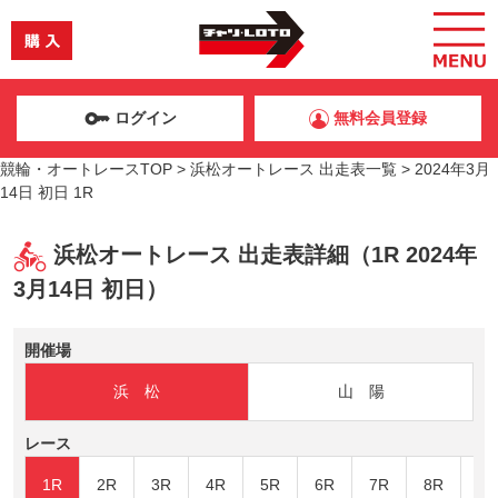
ログイン
無料会員登録
競輪・オートレースTOP
>
浜松オートレース 出走表一覧
>
2024年3月
14日 初日 1R
浜松オートレース 出走表詳細（1R 2024年
3月14日 初日）
開催場
浜 松
山 陽
レース
1R
2R
3R
4R
5R
6R
7R
8R
9R