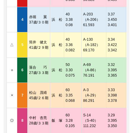
2連
着順
40
A-203
3.37
赤堀 翼
2連
4
浜 松
3.38
（A-206）
3.450
37歳/３０期
着順
0.08
61.593
3.401
2連
着順
40
A-130
3.34
筒井 健太
2連
△
5
浜 松
3.36
（A-182）
3.422
41歳/２９期
着順
0.082
69.170
3.342
2連
着順
50
A-69
3.32
落合 巧
2連
○
6
浜 松
3.30
（A-86）
3.395
27歳/３３期
着順
0.075
76.191
3.365
2連
着順
60
A-3
3.33
松山 茂靖
2連
×
7
浜 松
3.35
（A-29）
3.398
45歳/２６期
着順
0.068
86.291
3.378
2連
着順
60
S-14
3.29
中村 杏亮
2連
◎
8
飯 塚
3.28
（S-40）
3.395
28歳/３３期
着順
0.105
111.232
3.350
2連