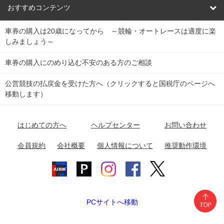
競輪くじ
レース結果
北日本
函館競輪場
青森競輪場
いわき平競輪場
おすすめコンテンツ
車券の購入は20歳になってから ～競輪・オートレースは適度に楽
Dokanto!
キャリーオーバー一覧
関
競輪選手情報
弥彦競輪場
前橋競輪場
取手競輪場
宇都宮競輪場
しみましょう～
東
大宮競輪場
西武園競輪場
京王閣競輪場
立川競輪場
チャリロトプラザ
Perfecta Navi
車券の購入にのめり込む不安のある方のご相談
南
松戸競輪場
千葉競輪場
川崎競輪場
平塚競輪場
公営競技の払戻金を受けた方へ（クリックすると国税庁のページへ
netkeirin
関
移動します）
小田原競輪場
伊東競輪場
静岡競輪場
東
ケイリンガル
中
名古屋競輪場
岐阜競輪場
大垣競輪場
豊橋競輪場
はじめての方へ
ヘルプセンター
お問い合わせ
部
チャリレンジャー
富山競輪場
松阪競輪場
四日市競輪場
会員規約
会社概要
個人情報について
推奨動作環境
競輪場情報
近
福井競輪場
奈良競輪場
向日町競輪場
和歌山競輪場
畿
岸和田競輪場
オートレース場情報
PCサイトへ移動
中国
玉野競輪場
広島競輪場
防府競輪場