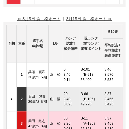
≪ 3月5日 浜 松オート
|
3月15日 浜 松オート ≫
良10走
ハンデ
現ランク
選手名
予想
車番
LG
試走T
（前ランク）
平均試走T
年齢/期
試走偏差
審査ポイント
平均競走T
最高競走T
着順
0
B-101
3.46
兵頭 寛和
2連
1
浜 松
3.46
（B-91）
3.570
30歳/３５期
着順
0.11
38.400
3.532
2連
着順
20
B-66
3.37
石田 啓貴
2連
▲
2
山 陽
3.40
（B-105）
3.466
26歳/３６期
着順
0.096
49.770
3.423
2連
着順
30
B-11
3.37
柴田 紘志
2連
3
浜 松
3.36
（A-195）
3.458
42歳/２８期
着順
0.088
56.828
3.439