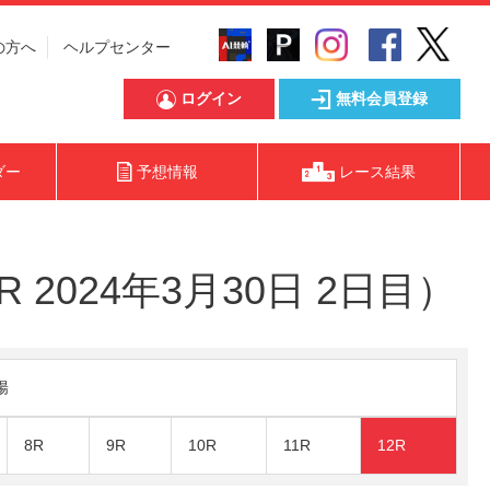
の方へ
ヘルプセンター
ログイン
無料会員登録
ダー
予想情報
レース結果
2024年3月30日 2日目）
陽
8R
9R
10R
11R
12R