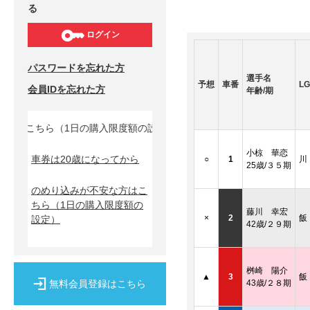
る
ログイン
パスワードを忘れた方
選手名
予想
車番
LG
会員IDを忘れた方
年齢/期
はこちら（1日の購入限度額の設定）↓
小椋 華恋
車券は20歳になってから
○
1
川
25歳/３５期
のめり込みが不安な方はこ
ちら
（1日の購入限度額の
藤川 幸宏
×
2
飯
設定）
42歳/２９期
桝崎 陽介
▲
3
飯
無料会員登録はこちら
43歳/２８期