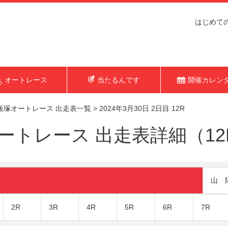
はじめて
オートレース
当たるんです
開催カレン
飯塚オートレース 出走表一覧
>
2024年3月30日 2日目 12R
トレース 出走表詳細（12R 
山 
2R
3R
4R
5R
6R
7R