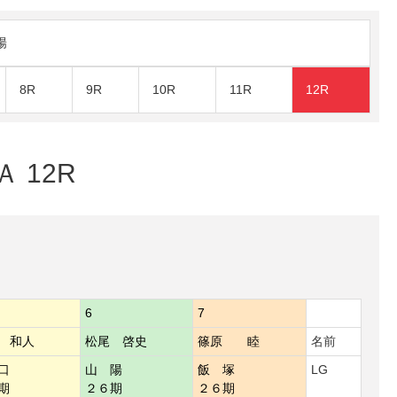
陽
8R
9R
10R
11R
12R
 12R
6
7
 和人
松尾 啓史
篠原 睦
名前
口
山 陽
飯 塚
LG
期
２６期
２６期