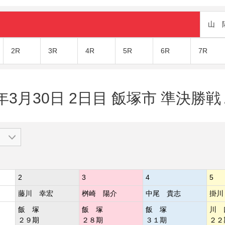
山 
2R
3R
4R
5R
6R
7R
年3月30日 2日目 飯塚市 準決勝戦Ａ
2
3
4
5
藤川 幸宏
桝崎 陽介
中尾 貴志
掛川
飯 塚
飯 塚
飯 塚
川 
２９期
２８期
３１期
２２