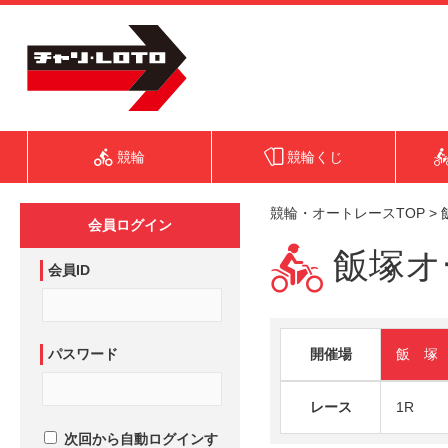
競輪
競輪くじ
競輪・オートレースTOP
>
会員ログイン
飯塚オー
会員ID
パスワード
開催場
飯 塚
レース
1R
次回から自動ログインす