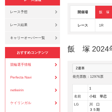
レース予想
開催場
飯 塚
レース結果
レース
1R
キャリーオーバー一覧
飯 塚 2024
おすすめコンテンツ
競輪選手情報
発売票数：12976票
Perfecta Navi
1
netkeirin
名前
小椋 華恋
ケイリンガル
LG
川 口
３５期