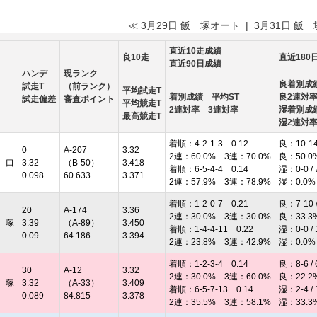
≪ 3月29日 飯 塚オート
|
3月31日 飯
直近10走成績
良10走
直近180
直近90日成績
ハンデ
現ランク
良着別成
試走T
（前ランク）
平均試走T
着別成績 平均ST
良2連対
試走偏差
審査ポイント
平均競走T
2連対率 3連対率
湿着別成
最高競走T
湿2連対
着順：4-2-1-3 0.12
良：10-14 
0
A-207
3.32
2連：60.0% 3連：70.0%
良：50.0
 口
3.32
（B-50）
3.418
着順：6-5-4-4 0.14
湿：0-0 / 
0.098
60.633
3.371
2連：57.9% 3連：78.9%
湿：0.0%
着順：1-2-0-7 0.21
良：7-10 /
20
A-174
3.36
2連：30.0% 3連：30.0%
良：33.3
 塚
3.39
（A-89）
3.450
着順：1-4-4-11 0.22
湿：0-0 / 
0.09
64.186
3.394
2連：23.8% 3連：42.9%
湿：0.0%
着順：1-2-3-4 0.14
良：8-6 / 
30
A-12
3.32
2連：30.0% 3連：60.0%
良：22.2
 塚
3.32
（A-33）
3.409
着順：6-5-7-13 0.14
湿：2-4 / 
0.089
84.815
3.378
2連：35.5% 3連：58.1%
湿：33.3