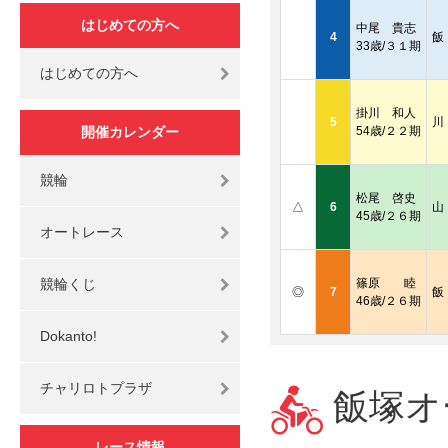
はじめての方へ
中尾 貴志
4
飯
33歳/３１期
はじめての方へ
掛川 和人
5
川
開催カレンダー
54歳/２２期
競輪
松尾 啓史
△
6
山
45歳/２６期
オートレース
競輪くじ
篠原 睦
◎
7
飯
46歳/２６期
Dokanto!
チャリロトプラザ
飯塚オー
レース情報