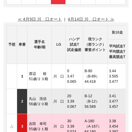
≪ 4月9日 川 口オート
|
4月14日 川 口オート ≫
良10走
ハンデ
現ランク
選手名
予想
車番
LG
試走T
（前ランク）
平均試走T
年齢/期
試走偏差
審査ポイント
平均競走T
最高競走T
着
0
B-90
3.44
渡辺 稔
2
1
川 口
3.47
（B-89）
3.505
51歳/２３期
着
0.065
44.418
3.477
2
着
20
B-12
3.41
丸山 浩信
2
2
川 口
3.39
（B-12）
3.477
56歳/２０期
着
0.067
56.589
3.457
2
着
30
A-180
3.38
吉田 幸司
2
△
3
川 口
3.39
（A-167）
3.454
55歳/２１期
着
0.074
64.180
3.397