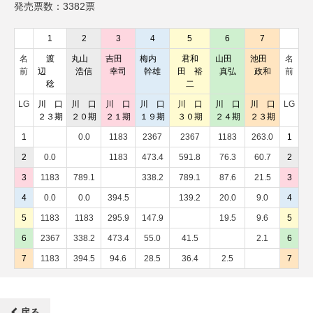
発売票数：3382票
1
2
3
4
5
6
7
名
渡
丸山
吉田
梅内
君和
山田
池田
名
前
辺
浩信
幸司
幹雄
田 裕
真弘
政和
前
稔
二
LG
川 口
川 口
川 口
川 口
川 口
川 口
川 口
LG
２３期
２０期
２１期
１９期
３０期
２４期
２３期
1
0.0
1183
2367
2367
1183
263.0
1
2
0.0
1183
473.4
591.8
76.3
60.7
2
3
1183
789.1
338.2
789.1
87.6
21.5
3
4
0.0
0.0
394.5
139.2
20.0
9.0
4
5
1183
1183
295.9
147.9
19.5
9.6
5
6
2367
338.2
473.4
55.0
41.5
2.1
6
7
1183
394.5
94.6
28.5
36.4
2.5
7
戻る