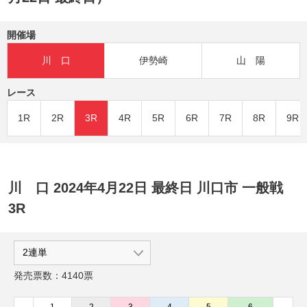
開催場
川 口
伊勢崎
山 陽
レース
1R
2R
3R
4R
5R
6R
7R
8R
9R
川 口 2024年4月22日 最終日 川口市 一般戦
3R
発売票数：4140票