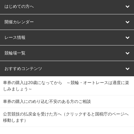
はじめての方へ
はじめての方へ
開催カレンダー
競輪
レース情報
オートレース
レース予想
競輪場一覧
競輪くじ
レース結果
北日本
函館競輪場
青森競輪場
いわき平競輪場
おすすめコンテンツ
車券の購入は20歳になってから ～競輪・オートレースは適度に楽
Dokanto!
キャリーオーバー一覧
関
競輪選手情報
弥彦競輪場
前橋競輪場
取手競輪場
宇都宮競輪場
しみましょう～
東
大宮競輪場
西武園競輪場
京王閣競輪場
立川競輪場
チャリロトプラザ
Perfecta Navi
車券の購入にのめり込む不安のある方のご相談
南
松戸競輪場
千葉競輪場
川崎競輪場
平塚競輪場
公営競技の払戻金を受けた方へ（クリックすると国税庁のページへ
netkeirin
関
移動します）
小田原競輪場
伊東競輪場
静岡競輪場
東
ケイリンガル