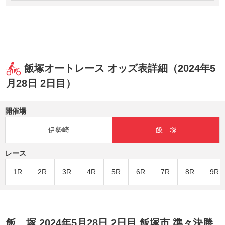
飯塚オートレース オッズ表詳細（2024年5
月28日 2日目）
開催場
伊勢崎
飯 塚
レース
1R
2R
3R
4R
5R
6R
7R
8R
9R
飯 塚 2024年5月28日 2日目 飯塚市 準々決勝