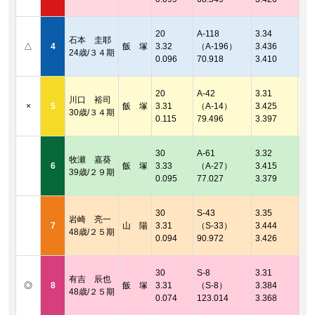
2連
着順
20
A-118
3.34
石本 圭耶
2連
△
4
飯 塚
3.32
（A-196）
3.436
24歳/３４期
着順
0.096
70.918
3.410
2連
着順
20
A-42
3.31
川口 裕司
2連
×
5
飯 塚
3.31
（A-14）
3.425
30歳/３４期
着順
0.115
79.496
3.397
2連
着順
30
A-61
3.32
牧瀬 嘉葵
2連
6
飯 塚
3.33
（A-27）
3.415
39歳/２９期
着順
0.095
77.027
3.379
2連
着順
30
S-43
3.35
岩崎 亮一
2連
7
山 陽
3.31
（S-33）
3.444
48歳/２５期
着順
0.094
90.972
3.426
2連
着順
30
S-8
3.31
有吉 辰也
2連
◎
8
飯 塚
3.31
（S-8）
3.384
48歳/２５期
着順
0.074
123.014
3.368
2連