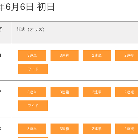
4年6月6日 初日
予
賭式（オッズ）
4
3連単
3連複
2連単
2連複
ワイド
2
3連単
3連複
2連単
2連複
ワイド
0
3連単
3連複
2連単
2連複