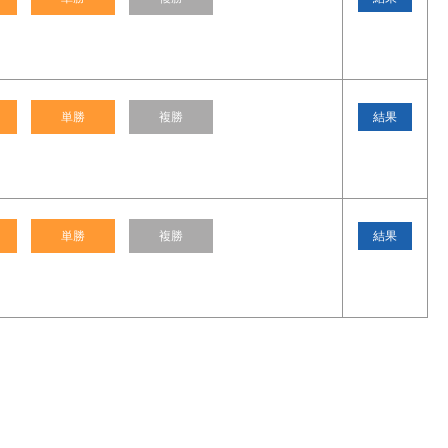
単勝
複勝
結果
単勝
複勝
結果