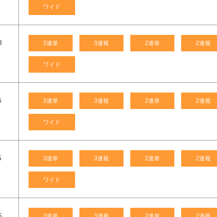
ワイド
8
3連単
3連複
2連単
2連複
ワイド
6
3連単
3連複
2連単
2連複
ワイド
5
3連単
3連複
2連単
2連複
ワイド
5
3連単
3連複
2連単
2連複