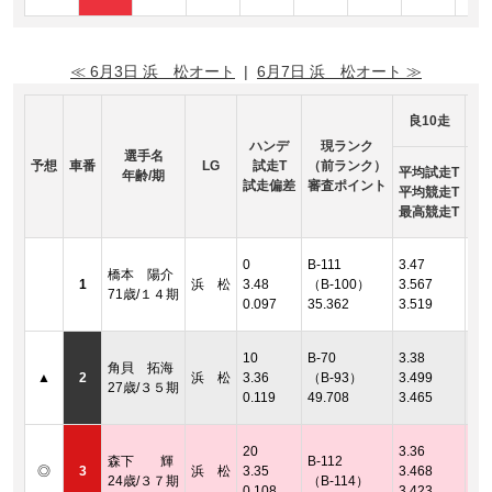
≪ 6月3日 浜 松オート
|
6月7日 浜 松オート ≫
良10走
ハンデ
現ランク
選手名
予想
車番
LG
試走T
（前ランク）
平均試走T
年齢/期
試走偏差
審査ポイント
平均競走T
最高競走T
着順
0
B-111
3.47
橋本 陽介
2連
1
浜 松
3.48
（B-100）
3.567
71歳/１４期
着順
0.097
35.362
3.519
2連
着順
10
B-70
3.38
角貝 拓海
2連
▲
2
浜 松
3.36
（B-93）
3.499
27歳/３５期
着順
0.119
49.708
3.465
2連
着順
20
3.36
森下 輝
B-112
2連
◎
3
浜 松
3.35
3.468
24歳/３７期
（B-114）
着順
0.108
3.423