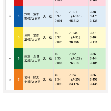
2連
着順
30
A-171
3.38
浅野 浩幸
2連
×
4
浜 松
3.37
（A-110）
3.471
50歳/２５期
着順
0.091
65.312
3.438
2連
着順
40
A-134
3.37
金田 悠伽
2連
5
浜 松
3.37
（A-91）
3.464
29歳/３３期
着順
0.094
68.795
3.446
2連
着順
40
A-62
3.36
藤波 直也
2連
○
6
浜 松
3.35
（A-129）
3.444
32歳/３１期
着順
0.084
76.914
3.405
2連
着順
40
A-24
3.36
岩科 鮮太
2連
△
7
浜 松
3.34
（A-25）
3.453
44歳/２９期
着順
0.093
83.176
3.435
2連